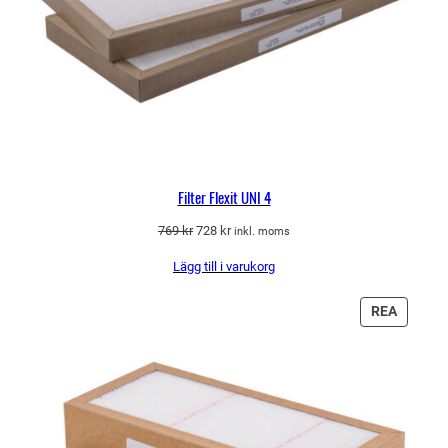
Filter Flexit UNI 4
Det
Det
769
kr
728
kr
inkl. moms
ursprungliga
nuvarande
Lägg till i varukorg
priset
priset
var:
är:
769 kr.
728 kr.
PRODU
REA
PÅ
REA