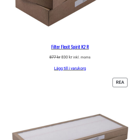
Filter Flexit Spirit K2 R
Det
Det
877
kr
830
kr
inkl. moms
ursprungliga
nuvarande
Lägg till i varukorg
priset
priset
var:
är:
877 kr.
830 kr.
PRODU
REA
PÅ
REA