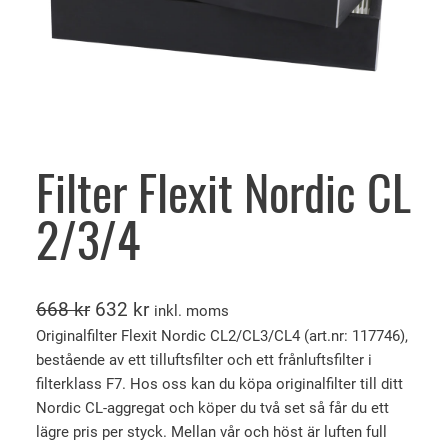
Filter Flexit Nordic CL
2/3/4
D
D
668
kr
632
kr
inkl. moms
e
e
Originalfilter Flexit Nordic CL2/CL3/CL4 (art.nr: 117746),
bestående av ett tilluftsfilter och ett frånluftsfilter i
t
t
filterklass F7. Hos oss kan du köpa originalfilter till ditt
u
n
Nordic CL-aggregat och köper du två set så får du ett
r
u
lägre pris per styck. Mellan vår och höst är luften full