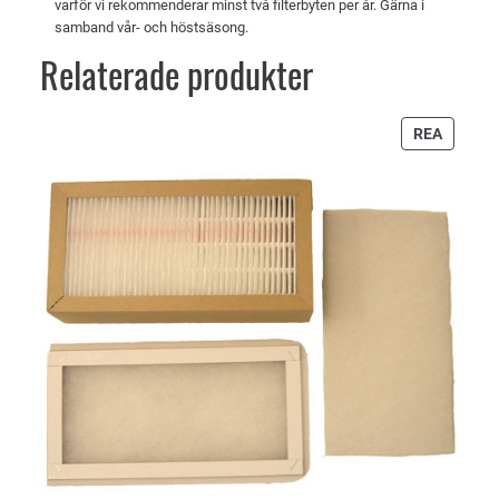
v
6
varför vi rekommenderar minst två filterbyten per år. Gärna i
samband vår- och höstsäsong.
a
3
r
2
Relaterade produkter
:
6
k
PRODU
REA
6
r
PÅ
REA
8
.
k
r
.