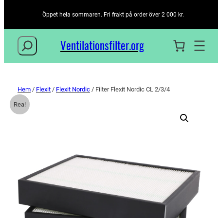
Öppet hela sommaren. Fri frakt på order över 2 000 kr.
Sök
Ventilationsfilter­.org
Hem
/
Flexit
/
Flexit Nordic
/ Filter Flexit Nordic CL 2/3/4
Rea!