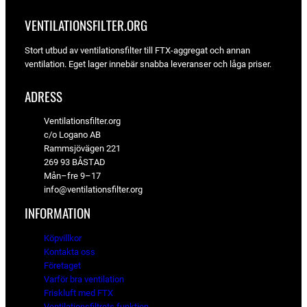
VENTILATIONSFILTER­.ORG
Stort utbud av ventilationsfilter till FTX-aggregat och annan
ventilation. Eget lager innebär snabba leveranser och låga priser.
ADRESS
Ventilationsfilter.org
c/o Logano AB
Rammsjövägen 221
269 93 BÅSTAD
Mån–fre 9–17
info@ventilationsfilter.org
INFORMATION
Köpvillkor
Kontakta oss
Företaget
Varför bra ventilation
Friskluft med FTX
Ventilationsfiltrets funktion