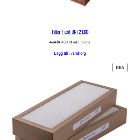
Filter Flexit UNI 2 EKO
Det
Det
424
kr
400
kr
inkl. moms
ursprungliga
nuvarande
Lägg till i varukorg
priset
priset
var:
är:
424 kr.
400 kr.
PRODU
REA
PÅ
REA