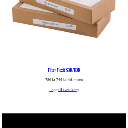
Filter Flexit S3R/K3R
Det
Det
786
kr
744
kr
inkl. moms
ursprungliga
nuvarande
Lägg till i varukorg
priset
priset
var:
är:
786 kr.
744 kr.