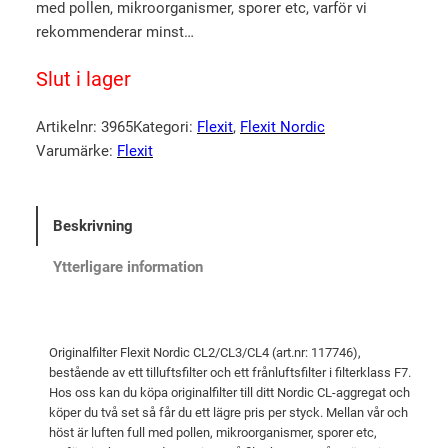
s
v
med pollen, mikroorganismer, sporer etc, varför vi
p
a
rekommenderar minst…
r
r
Slut i lager
u
a
n
n
Artikelnr:
3965
Kategori:
Flexit
, 
Flexit Nordic
g
d
Varumärke:
Flexit
l
e
i
p
g
r
Beskrivning
a
i
Ytterligare information
p
s
r
e
i
t
Originalfilter Flexit Nordic CL2/CL3/CL4 (art.nr: 117746),
s
ä
bestående av ett tilluftsfilter och ett frånluftsfilter i filterklass F7.
e
r
Hos oss kan du köpa originalfilter till ditt Nordic CL-aggregat och
köper du två set så får du ett lägre pris per styck. Mellan vår och
t
:
höst är luften full med pollen, mikroorganismer, sporer etc,