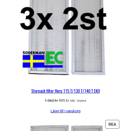
Storpack filter Heru 115 T/130 T/140 T EKO
Det
Det
1 062
kr
995
kr
inkl. moms
ursprungliga
nuvarande
Lägg till i varukorg
priset
priset
var:
är:
1
995 kr.
PRODU
REA
062 kr.
PÅ