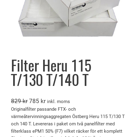
Filter Heru 115
T/130 T/140 T
D
D
829
kr
785
kr
inkl. moms
e
e
Originalfilter passande FTX- och
värmeåtervinningsaggregaten Östberg Heru 115 T/130 T
t
t
och 140 T. Levereras i paket om två panelfilter med
u
n
filterklass ePM1 50% (F7) vilket räcker för ett komplett
r
u