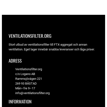
var:
är:
373 kr.
351 kr.
VENTILATIONSFILTER­.ORG
Stort utbud av ventilationsfilter till FTX-aggregat och annan
ventilation. Eget lager innebär snabba leveranser och låga priser.
ADRESS
Ventilationsfilter.org
c/o Logano AB
Rammsjövägen 221
269 93 BÅSTAD
Mån–fre 9–17
info@ventilationsfilter.org
INFORMATION