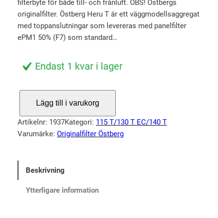
filterbyte för både till- och frånluft. OBS! Östbergs
s
v
originalfilter. Östberg Heru T är ett väggmodellsaggregat
p
a
med toppanslutningar som levereras med panelfilter
r
r
ePM1 50% (F7) som standard…
u
a
n
n
Endast 1 kvar i lager
g
d
l
e
F
Lägg till i varukorg
i
p
i
l
g
r
Artikelnr:
1937
Kategori:
115 T/130 T EC/140 T
t
a
i
Varumärke:
Originalfilter Östberg
e
p
s
r
r
e
H
Beskrivning
i
t
e
s
ä
r
Ytterligare information
u
e
r
1
t
: