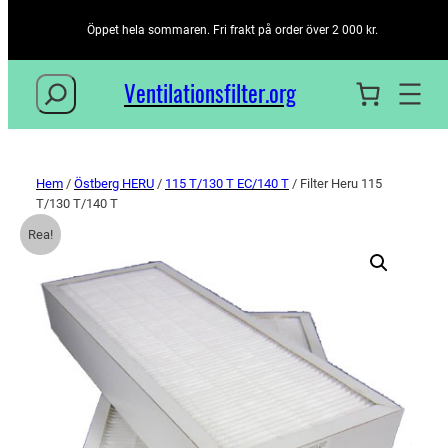
Öppet hela sommaren. Fri frakt på order över 2 000 kr.
Sök
Ventilationsfilter­.org
Hem
/
Östberg HERU
/
115 T/130 T EC/140 T
/ Filter Heru 115
T/130 T/140 T
Rea!