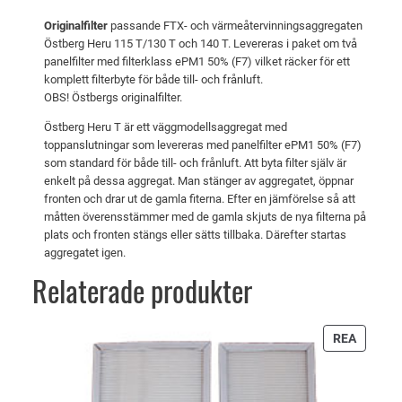
1
v
7
Originalfilter
passande FTX- och värmeåtervinningsaggregaten
5
a
8
Östberg Heru 115 T/130 T och 140 T. Levereras i paket om två
T
panelfilter med filterklass ePM1 50% (F7) vilket räcker för ett
r
5
/
komplett filterbyte för både till- och frånluft.
:
1
OBS! Östbergs originalfilter.
3
8
k
Östberg Heru T är ett väggmodellsaggregat med
0
2
r
toppanslutningar som levereras med panelfilter ePM1 50% (F7)
T
som standard för både till- och frånluft. Att byta filter själv är
9
.
enkelt på dessa aggregat. Man stänger av aggregatet, öppnar
/
fronten och drar ut de gamla fiterna. Efter en jämförelse så att
1
måtten överensstämmer med de gamla skjuts de nya filterna på
k
4
plats och fronten stängs eller sätts tillbaka. Därefter startas
r
0
aggregatet igen.
T
.
Relaterade produkter
m
ä
n
PRODU
REA
g
PÅ
REA
d