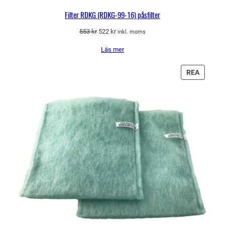
Filter RDKG (RDKG-99-16) påsfilter
Det
Det
553
kr
522
kr
inkl. moms
ursprungliga
nuvarande
Läs mer
priset
priset
var:
är:
553 kr.
522 kr.
PRODU
REA
PÅ
REA