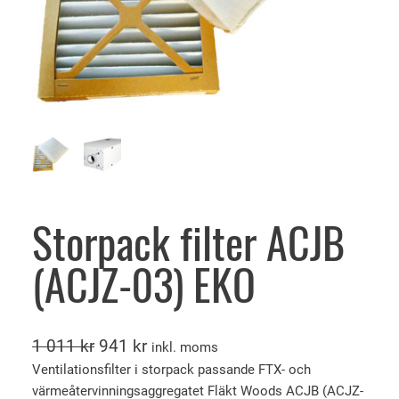
Storpack filter ACJB
(ACJZ-03) EKO
D
D
1 011
kr
941
kr
inkl. moms
e
e
Ventilationsfilter i storpack passande FTX- och
värmeåtervinningsaggregatet Fläkt Woods ACJB (ACJZ-
t
t