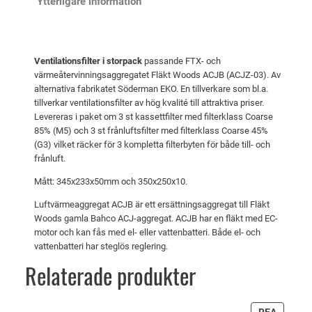
Ytterligare information
i
e
r
l
t
:
t
v
9
Ventilationsfilter i storpack
passande FTX- och
e
a
4
värmeåtervinningsaggregatet Fläkt Woods ACJB (ACJZ-03). Av
r
alternativa fabrikatet Söderman EKO. En tillverkare som bl.a.
r
1
A
tillverkar ventilationsfilter av hög kvalité till attraktiva priser.
:
C
Levereras i paket om 3 st kassettfilter med filterklass Coarse
85% (M5) och 3 st frånluftsfilter med filterklass Coarse 45%
J
1
k
(G3) vilket räcker för 3 kompletta filterbyten för både till- och
B
0
r
frånluft.
(
1
.
Mått: 345x233x50mm och 350x250x10.
A
1
C
Luftvärmeaggregat ACJB är ett ersättningsaggregat till Fläkt
J
Woods gamla Bahco ACJ-aggregat. ACJB har en fläkt med EC-
k
Z
motor och kan fås med el- eller vattenbatteri. Både el- och
vattenbatteri har steglös reglering.
-
r
0
Relaterade produkter
.
3
)
PRODU