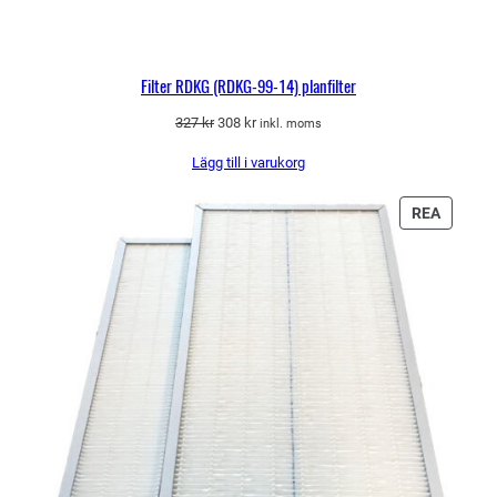
Filter RDKG (RDKG-99-14) planfilter
Det
Det
327
kr
308
kr
inkl. moms
ursprungliga
nuvarande
Lägg till i varukorg
priset
priset
var:
är:
327 kr.
308 kr.
PRODU
REA
PÅ
REA