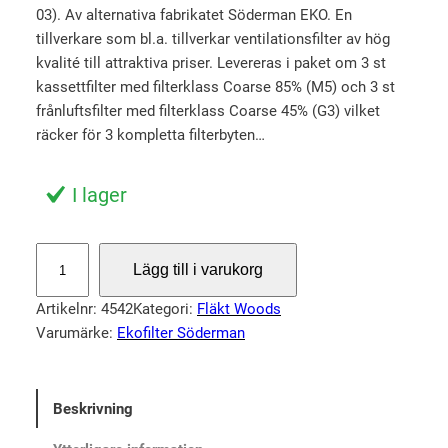
03). Av alternativa fabrikatet Söderman EKO. En
u
n
tillverkare som bl.a. tillverkar ventilationsfilter av hög
r
u
kvalité till attraktiva priser. Levereras i paket om 3 st
s
v
kassettfilter med filterklass Coarse 85% (M5) och 3 st
p
a
frånluftsfilter med filterklass Coarse 45% (G3) vilket
r
r
räcker för 3 kompletta filterbyten…
u
a
n
n
I lager
g
d
l
e
S
Lägg till i varukorg
i
p
t
o
g
r
Artikelnr:
4542
Kategori:
Fläkt Woods
r
a
i
Varumärke:
Ekofilter Söderman
p
p
s
a
r
e
c
Beskrivning
i
t
k
s
ä
f