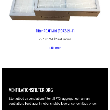
Filter RDAF Mini (RDAZ-21-1)
Det
Det
797
kr
754
kr
inkl. moms
ursprungliga
nuvarande
Läs mer
priset
priset
var:
är:
797 kr.
754 kr.
VENTILATIONSFILTER­.ORG
Stort utbud av ventilationsfilter till FTX-aggregat och annan
ventilation. Eget lager innebär snabba leveranser och låga priser.