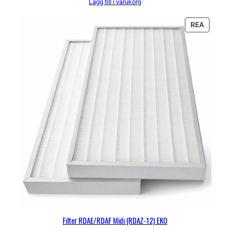
Lägg till i varukorg
priset
priset
var:
är:
322 kr.
303 kr.
PRODU
REA
PÅ
REA
Filter RDAE/RDAF Midi (RDAZ-12) EKO