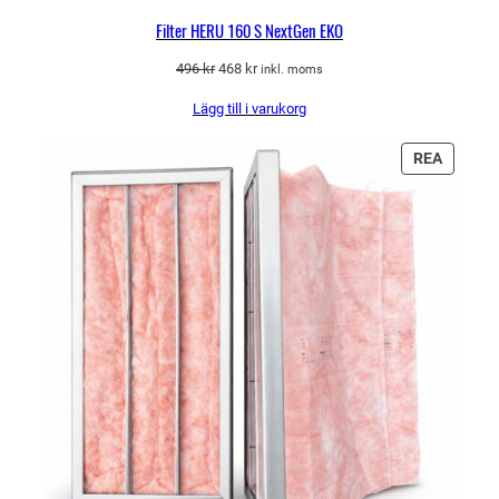
Filter HERU 160 S NextGen EKO
Det
Det
496
kr
468
kr
inkl. moms
ursprungliga
nuvarande
Lägg till i varukorg
priset
priset
var:
är:
496 kr.
468 kr.
PRODU
REA
PÅ
REA