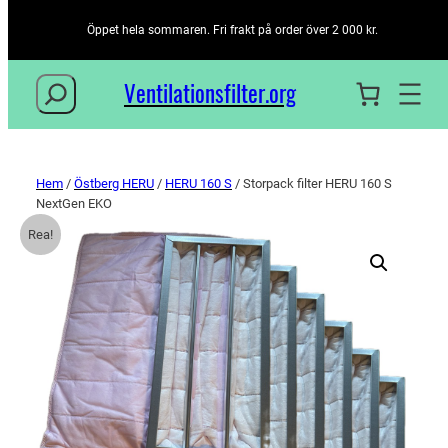
Öppet hela sommaren. Fri frakt på order över 2 000 kr.
Sök
Ventilationsfilter­.org
Hem
/
Östberg HERU
/
HERU 160 S
/ Storpack filter HERU 160 S
NextGen EKO
Rea!