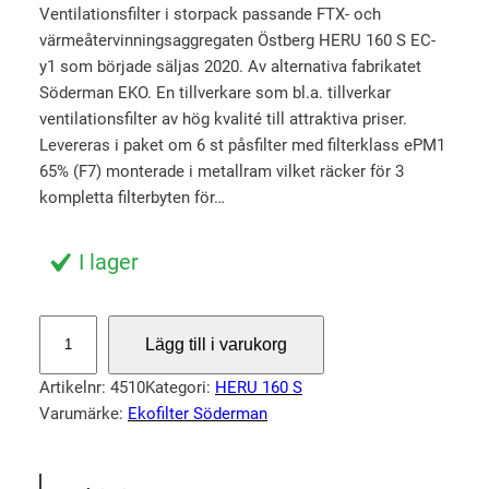
5.00
av 5
e
e
Ventilationsfilter i storpack passande FTX- och
baserat på
värmeåtervinningsaggregaten Östberg HERU 160 S EC-
t
t
kundrecen
y1 som började säljas 2020. Av alternativa fabrikatet
u
n
sion
Söderman EKO. En tillverkare som bl.a. tillverkar
r
u
ventilationsfilter av hög kvalité till attraktiva priser.
s
v
Levereras i paket om 6 st påsfilter med filterklass ePM1
p
a
65% (F7) monterade i metallram vilket räcker för 3
r
r
kompletta filterbyten för…
u
a
n
n
I lager
g
d
l
e
S
Lägg till i varukorg
i
p
t
o
g
r
Artikelnr:
4510
Kategori:
HERU 160 S
r
a
i
Varumärke:
Ekofilter Söderman
p
p
s
a
r
e
c