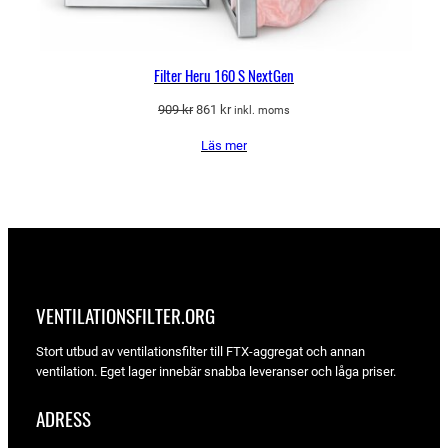
Filter Heru 160 S NextGen
Det
Det
909
kr
861
kr
inkl. moms
ursprungliga
nuvarande
Läs mer
priset
priset
var:
är:
909 kr.
861 kr.
VENTILATIONSFILTER­.ORG
Stort utbud av ventilationsfilter till FTX-aggregat och annan
ventilation. Eget lager innebär snabba leveranser och låga priser.
ADRESS