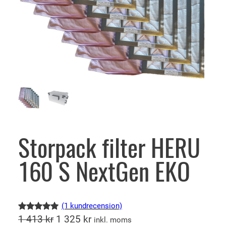
Storpack filter HERU
160 S NextGen EKO
(1 kundrecension)
D
D
Betygsatt
1
1 413
kr
1 325
kr
inkl. moms