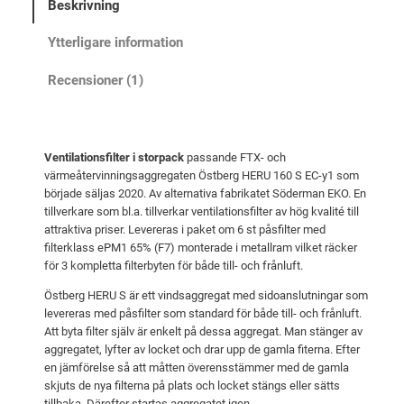
Beskrivning
i
t
k
s
ä
f
Ytterligare information
i
e
r
Recensioner (1)
l
t
:
t
v
1
e
a
3
r
Ventilationsfilter i storpack
passande FTX- och
r
2
H
värmeåtervinningsaggregaten Östberg HERU 160 S EC-y1 som
:
5
E
började säljas 2020. Av alternativa fabrikatet Söderman EKO. En
R
1
tillverkare som bl.a. tillverkar ventilationsfilter av hög kvalité till
attraktiva priser. Levereras i paket om 6 st påsfilter med
U
4
k
filterklass ePM1 65% (F7) monterade i metallram vilket räcker
1
1
r
för 3 kompletta filterbyten för både till- och frånluft.
6
3
.
Östberg HERU S är ett vindsaggregat med sidoanslutningar som
0
levereras med påsfilter som standard för både till- och frånluft.
S
Att byta filter själv är enkelt på dessa aggregat. Man stänger av
k
N
aggregatet, lyfter av locket och drar upp de gamla fiterna. Efter
e
r
en jämförelse så att måtten överensstämmer med de gamla
x
skjuts de nya filterna på plats och locket stängs eller sätts
.
tillbaka. Därefter startas aggregatet igen.