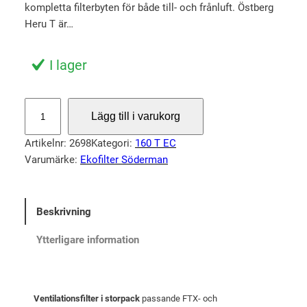
p
a
kompletta filterbyten för både till- och frånluft. Östberg
r
r
Heru T är…
u
a
n
n
I lager
g
d
l
e
S
Lägg till i varukorg
i
p
t
o
g
r
Artikelnr:
2698
Kategori:
160 T EC
r
a
i
Varumärke:
Ekofilter Söderman
p
p
s
a
r
e
c
Beskrivning
i
t
k
s
ä
f
Ytterligare information
i
e
r
l
t
:
t
v
1
Ventilationsfilter i storpack
passande FTX- och
e