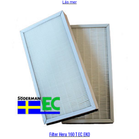
Läs mer
priset
priset
var:
är:
814 kr.
770 kr.
Filter Heru 160 T EC EKO