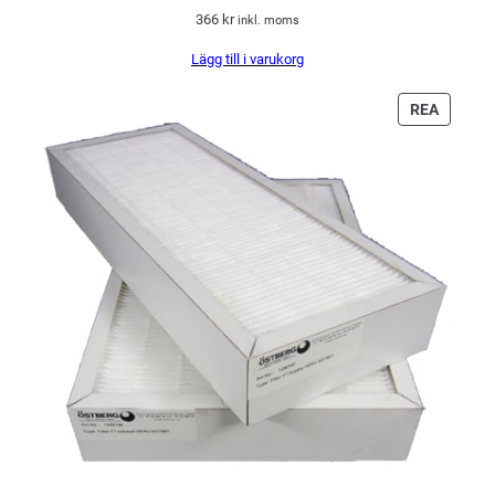
366
kr
inkl. moms
Lägg till i varukorg
PRODU
REA
PÅ
REA