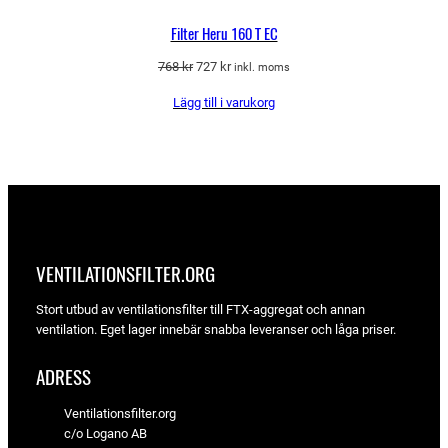
Filter Heru 160 T EC
Det
Det
768
kr
727
kr
inkl. moms
ursprungliga
nuvarande
Lägg till i varukorg
priset
priset
var:
är:
768 kr.
727 kr.
VENTILATIONSFILTER­.ORG
Stort utbud av ventilationsfilter till FTX-aggregat och annan
ventilation. Eget lager innebär snabba leveranser och låga priser.
ADRESS
Ventilationsfilter.org
c/o Logano AB