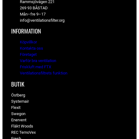
Rammsjövägen 221
269 93 BÅSTAD
Mån–fre 9–17
info@ventilationsfilter.org
INFORMATION
Köpvillkor
Kontakta oss
Företaget
Varför bra ventilation
Friskluft med FTX
Ventilationsfiltrets funktion
BUTIK
Östberg
Systemair
Flexit
Swegon
Enervent
Fläkt Woods
REC TemoVex
Fresh