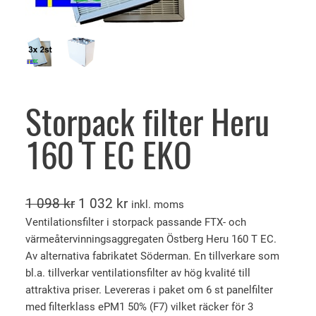
Storpack filter Heru
160 T EC EKO
D
D
1 098
kr
1 032
kr
inkl. moms
e
e
Ventilationsfilter i storpack passande FTX- och
värmeåtervinningsaggregaten Östberg Heru 160 T EC.
t
t
Av alternativa fabrikatet Söderman. En tillverkare som
u
n
bl.a. tillverkar ventilationsfilter av hög kvalité till
r
u
attraktiva priser. Levereras i paket om 6 st panelfilter
s
v
med filterklass ePM1 50% (F7) vilket räcker för 3