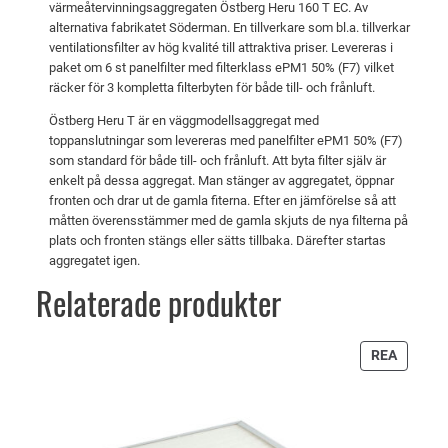
a
0
värmeåtervinningsaggregaten Östberg Heru 160 T EC. Av
r
alternativa fabrikatet Söderman. En tillverkare som bl.a. tillverkar
r
3
H
ventilationsfilter av hög kvalité till attraktiva priser. Levereras i
:
2
e
paket om 6 st panelfilter med filterklass ePM1 50% (F7) vilket
räcker för 3 kompletta filterbyten för både till- och frånluft.
r
1
u
0
k
Östberg Heru T är en väggmodellsaggregat med
1
toppanslutningar som levereras med panelfilter ePM1 50% (F7)
9
r
som standard för både till- och frånluft. Att byta filter själv är
6
8
.
enkelt på dessa aggregat. Man stänger av aggregatet, öppnar
0
fronten och drar ut de gamla fiterna. Efter en jämförelse så att
T
måtten överensstämmer med de gamla skjuts de nya filterna på
k
E
plats och fronten stängs eller sätts tillbaka. Därefter startas
C
r
aggregatet igen.
E
.
Relaterade produkter
K
O
m
PRODU
REA
PÅ
ä
REA
n
g