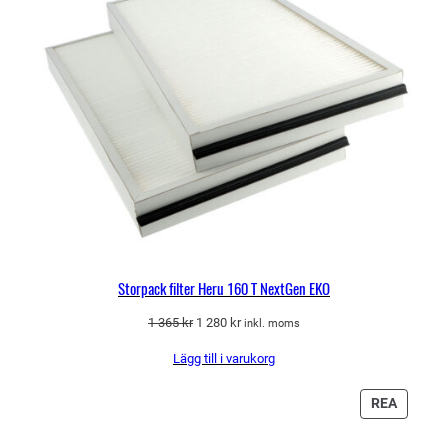
d
Storpack filter Heru 160 T NextGen EKO
Det
Det
1 365
kr
1 280
kr
inkl. moms
ursprungliga
nuvarande
Lägg till i varukorg
priset
priset
var:
är:
1
1
PRODU
REA
365 kr.
280 kr.
PÅ
REA