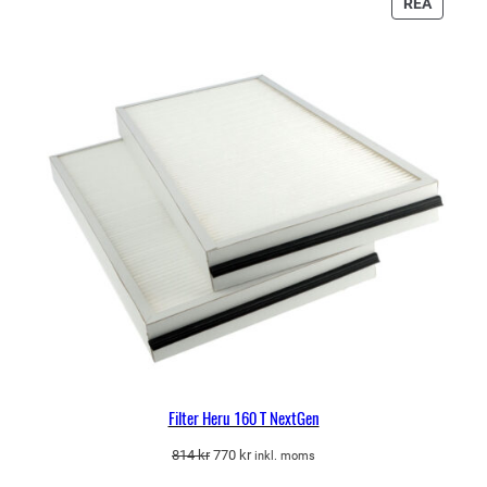
479 kr.
452 kr.
PRODU
REA
PÅ
REA
Filter Heru 160 T NextGen
Det
Det
814
kr
770
kr
inkl. moms
ursprungliga
nuvarande