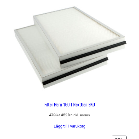
Filter Heru 160 T NextGen EKO
Det
Det
479
kr
452
kr
inkl. moms
ursprungliga
nuvarande
Lägg till i varukorg
priset
priset
var:
är: