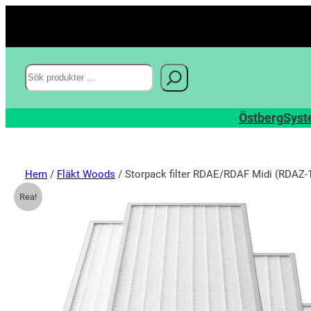
Sök
Östberg
Syst
Hem
/
Fläkt Woods
/ Storpack filter RDAE/RDAF Midi (RDAZ-
Rea!