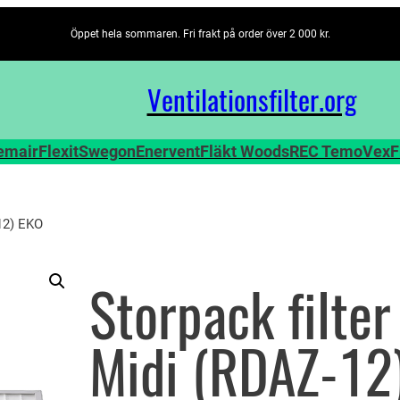
Öppet hela sommaren. Fri frakt på order över 2 000 kr.
Ventilationsfilter­.org
emair
Flexit
Swegon
Enervent
Fläkt Woods
REC TemoVex
F
12) EKO
Storpack filt
Midi (RDAZ-12