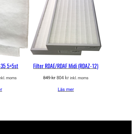
REA
REA
-35 5+5st
Filter RDAE/RDAF Midi (RDAZ-12)
et
Det
Det
849
kr
804
kr
inkl. moms
inkl. moms
gliga
uvarande
ursprungliga
nuvarande
r
Läs mer
riset
priset
priset
r:
var:
är:
15 kr.
849 kr.
804 kr.