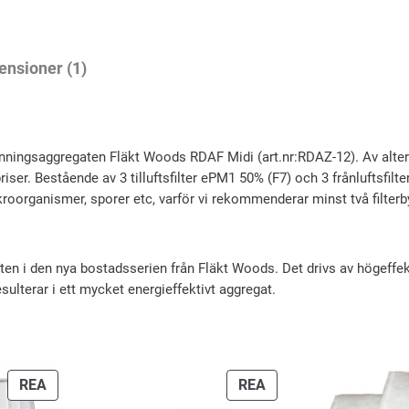
l
e
p
i
p
a
g
r
ensioner (1)
c
a
i
k
f
p
s
i
r
e
inningsaggregaten Fläkt Woods RDAF Midi (art.nr:RDAZ-12). Av alter
l
iva priser. Bestående av 3 tilluftsfilter ePM1 50% (F7) och 3 frånluftsf
i
t
t
mikroorganismer, sporer etc, varför vi rekommenderar minst två filte
s
ä
e
e
r
r
n i den nya bostadsserien från Fläkt Woods. Det drivs av högeffe
R
t
:
ulterar i ett mycket energieffektivt aggregat.
D
v
1
A
a
1
E
r
1
/
PRODUKTER
PRODUKTER
REA
REA
:
4
R
PÅ
PÅ