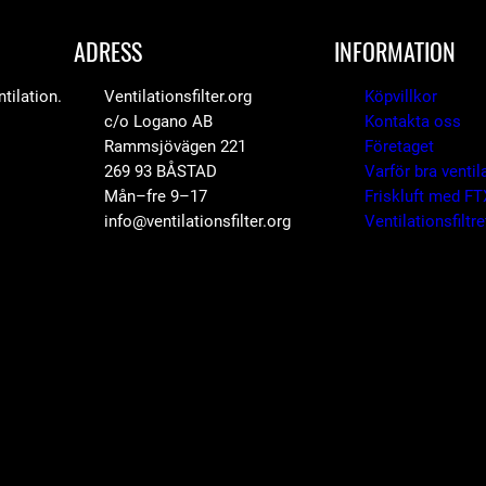
E
ADRESS
INFORMATION
K
O
tilation.
Ventilationsfilter.org
Köpvillkor
m
c/o Logano AB
Kontakta oss
ä
Rammsjövägen 221
Företaget
269 93 BÅSTAD
Varför bra ventil
n
Mån–fre 9–17
Friskluft med FT
g
info@ventilationsfilter.org
Ventilationsfiltr
d