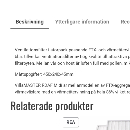
Beskrivning
Ytterligare information
Rec
Ventilationsfilter i storpack passande FTX- och värmeåterv
bl.a. tillverkar ventilationsfilter av hög kvalité till attrakt
filterbyten. Mellan vår och höst är luften full med pollen, 
Måttuppgifter: 450x240x45mm
VillaMASTER RDAF Midi är mellanmodellen av FTX-aggregate
värmeväxlare med en värmeåtervinning på hela 86% vilket res
Relaterade produkter
PRODUKTER
REA
PÅ