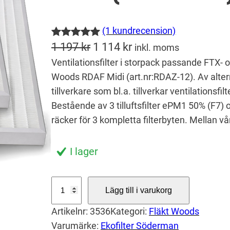
(1 kundrecension)
Betygsatt
1
D
D
1 197
kr
1 114
kr
inkl. moms
5.00
av 5
Ventilationsfilter i storpack passande FTX-
e
e
baserat på
Woods RDAF Midi (art.nr:RDAZ-12). Av alter
t
t
kundrecens
tillverkare som bl.a. tillverkar ventilationsfilt
u
n
ion
Bestående av 3 tilluftsfilter ePM1 50% (F7) o
r
u
räcker för 3 kompletta filterbyten. Mellan vår
s
v
p
a
I lager
r
r
u
a
S
Lägg till i varukorg
t
n
n
Artikelnr:
3536
Kategori:
Fläkt Woods
o
g
d
Varumärke:
Ekofilter Söderman
r