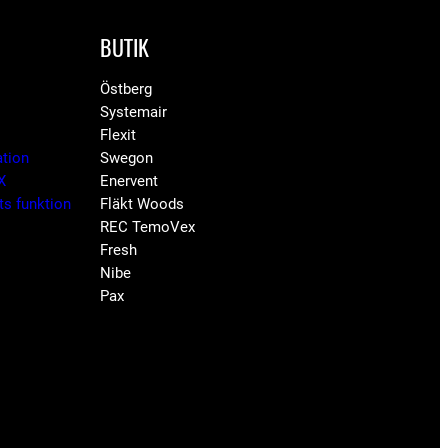
BUTIK
Östberg
Systemair
Flexit
ation
Swegon
X
Enervent
ets funktion
Fläkt Woods
REC TemoVex
Fresh
Nibe
Pax