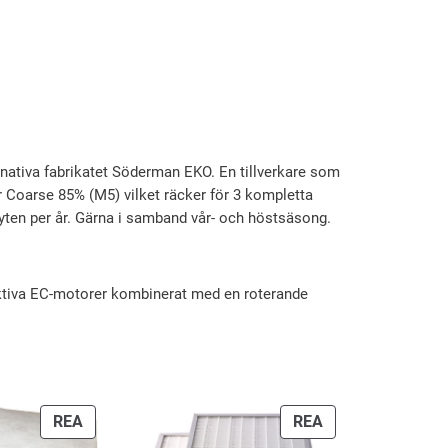
nativa fabrikatet Söderman EKO. En tillverkare som
ilter Coarse 85% (M5) vilket räcker för 3 kompletta
rbyten per år. Gärna i samband vår- och höstsäsong.
ktiva EC-motorer kombinerat med en roterande
PRODUKTER
PRODUKTER
REA
REA
PÅ
PÅ