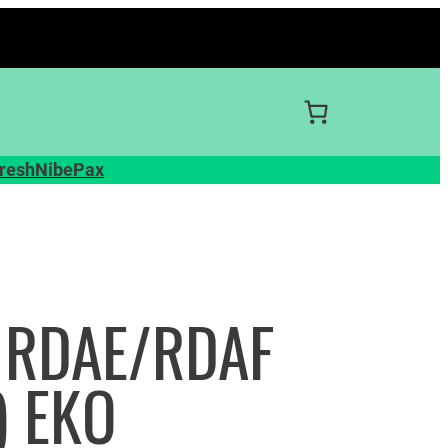
resh
Nibe
Pax
er RDAE/RDAF
) EKO