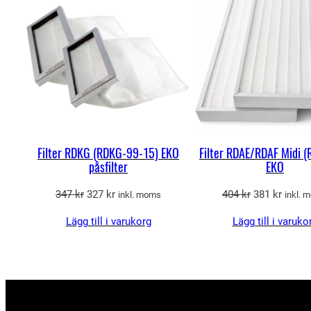
REA
Filter RDKG (RDKG-99-15) EKO
Filter RDAE/RDAF Midi 
påsfilter
EKO
Det
Det
Det
Det
347
kr
327
kr
404
kr
381
kr
inkl. moms
inkl. 
ursprungliga
nuvarande
ursprungliga
nuvar
Lägg till i varukorg
Lägg till i varuko
priset
priset
priset
priset
var:
är:
var:
är:
347 kr.
327 kr.
404 kr.
381 kr