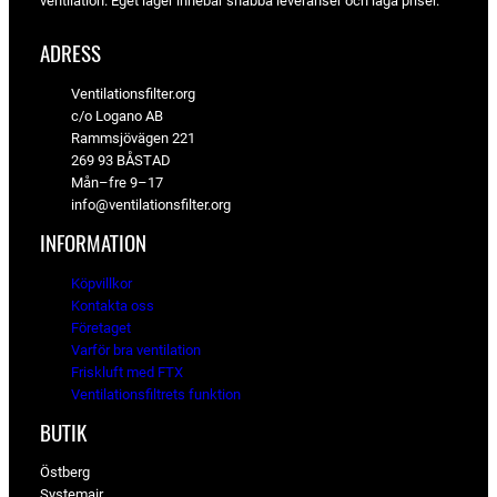
ventilation. Eget lager innebär snabba leveranser och låga priser.
ADRESS
Ventilationsfilter.org
c/o Logano AB
Rammsjövägen 221
269 93 BÅSTAD
Mån–fre 9–17
info@ventilationsfilter.org
INFORMATION
Köpvillkor
Kontakta oss
Företaget
Varför bra ventilation
Friskluft med FTX
Ventilationsfiltrets funktion
BUTIK
Östberg
Systemair