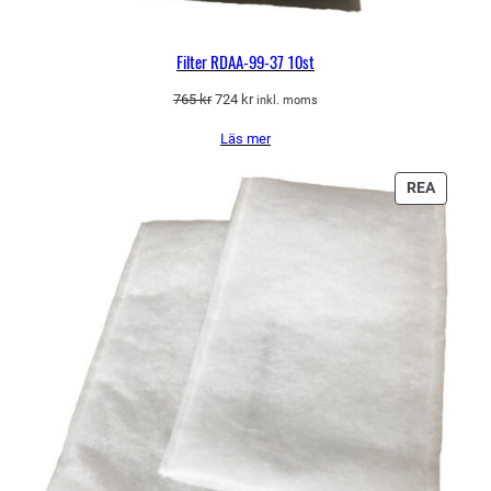
Filter RDAA-99-37 10st
Det
Det
765
kr
724
kr
inkl. moms
ursprungliga
nuvarande
Läs mer
priset
priset
var:
är:
765 kr.
724 kr.
PRODU
REA
PÅ
REA