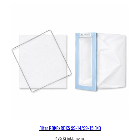
1
-
1
)
E
K
O
m
ä
n
g
d
Filter RDKR/RDKS 99-14/99-15 EKO
435
kr
inkl. moms