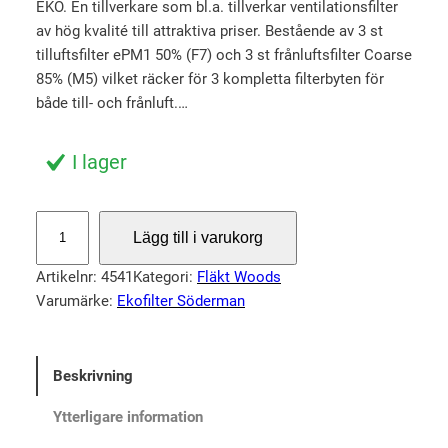
EKO. En tillverkare som bl.a. tillverkar ventilationsfilter
r
u
av hög kvalité till attraktiva priser. Bestående av 3 st
s
v
tilluftsfilter ePM1 50% (F7) och 3 st frånluftsfilter Coarse
p
a
85% (M5) vilket räcker för 3 kompletta filterbyten för
r
r
både till- och frånluft.…
u
a
n
n
I lager
g
d
l
e
S
Lägg till i varukorg
i
p
t
o
g
r
Artikelnr:
4541
Kategori:
Fläkt Woods
r
a
i
Varumärke:
Ekofilter Söderman
p
p
s
a
r
e
c
Beskrivning
i
t
k
s
ä
f
Ytterligare information
i
e
r