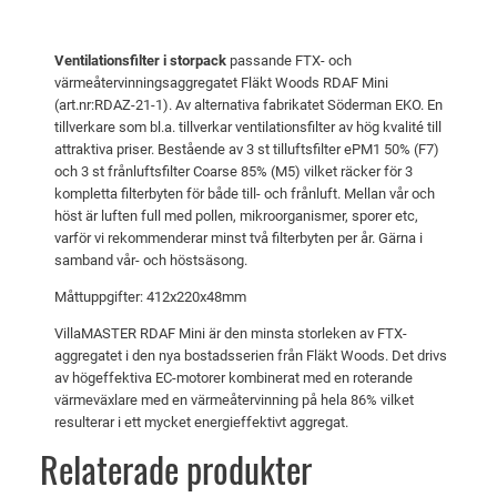
l
t
:
t
v
1
Ventilationsfilter i storpack
passande FTX- och
e
a
0
värmeåtervinningsaggregatet Fläkt Woods RDAF Mini
r
(art.nr:RDAZ-21-1). Av alternativa fabrikatet Söderman EKO. En
r
4
R
tillverkare som bl.a. tillverkar ventilationsfilter av hög kvalité till
:
9
D
attraktiva priser. Bestående av 3 st tilluftsfilter ePM1 50% (F7)
och 3 st frånluftsfilter Coarse 85% (M5) vilket räcker för 3
A
1
kompletta filterbyten för både till- och frånluft. Mellan vår och
F
1
k
höst är luften full med pollen, mikroorganismer, sporer etc,
M
3
r
varför vi rekommenderar minst två filterbyten per år. Gärna i
i
samband vår- och höstsäsong.
7
.
n
Måttuppgifter: 412x220x48mm
i
k
(
VillaMASTER RDAF Mini är den minsta storleken av FTX-
aggregatet i den nya bostadsserien från Fläkt Woods. Det drivs
R
r
av högeffektiva EC-motorer kombinerat med en roterande
D
.
värmeväxlare med en värmeåtervinning på hela 86% vilket
A
resulterar i ett mycket energieffektivt aggregat.
Z
Relaterade produkter
-
2