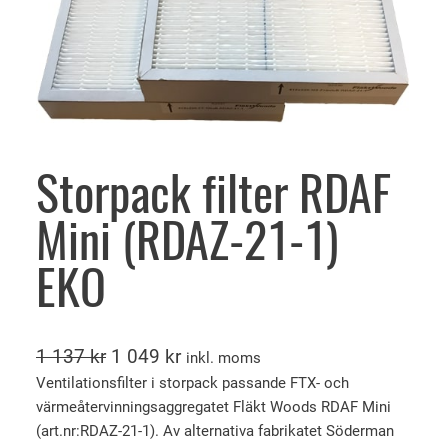
Storpack filter RDAF
Mini (RDAZ-21-1)
EKO
D
D
1 137
kr
1 049
kr
inkl. moms
e
e
Ventilationsfilter i storpack passande FTX- och
värmeåtervinningsaggregatet Fläkt Woods RDAF Mini
t
t
(art.nr:RDAZ-21-1). Av alternativa fabrikatet Söderman
u
n