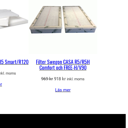
REA
REA
 R5 Smart/R120
Filter Swegon CASA R5/R5H
Comfort och FREE-H/V90
et
inkl. moms
Det
Det
969
kr
918
kr
gliga
uvarande
inkl. moms
r
ursprungliga
nuvarande
riset
Läs mer
priset
priset
r:
var:
är:
05 kr.
969 kr.
918 kr.