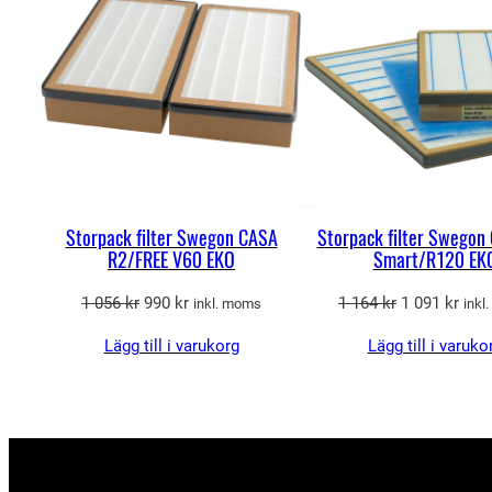
REA
Storpack filter Swegon CASA
Storpack filter Swegon
R2/FREE V60 EKO
Smart/R120 EK
Det
Det
Det
Det
1 056
kr
990
kr
1 164
kr
1 091
kr
inkl. moms
inkl
ursprungliga
nuvarande
ursprungliga
nuva
Lägg till i varukorg
Lägg till i varuko
priset
priset
priset
pris
var:
är:
var:
är:
1
990 kr.
1
1
056 kr.
164 kr.
091 