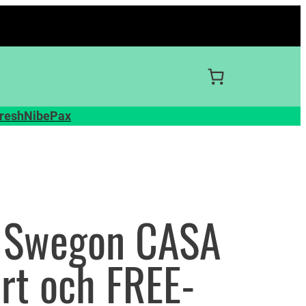
resh
Nibe
Pax
r Swegon CASA
t och FREE-