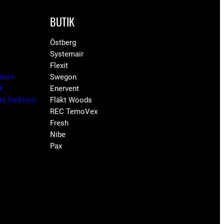
BUTIK
Östberg
Systemair
Flexit
ation
Swegon
X
Enervent
ets funktion
Fläkt Woods
REC TemoVex
Fresh
Nibe
Pax