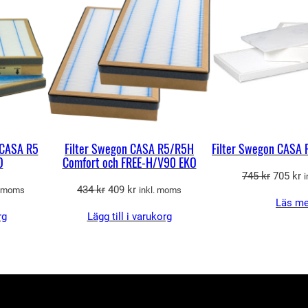
REA
REA
:
9
n
1
C
A
2
k
S
3
r
A
6
.
R
5
 CASA R5
Filter Swegon CASA R5/R5H
Filter Swegon CASA
k
/
O
Comfort och FREE-H/V90 EKO
r
R
Det
D
745
kr
705
kr
Det
Det
434
kr
409
kr
5
. moms
inkl. moms
ursprun
n
.
Läs me
rande
ursprungliga
nuvarande
priset
p
H
rg
Lägg till i varukorg
et
priset
priset
var:
ä
C
var:
är:
745 kr.
7
o
434 kr.
409 kr.
m
kr.
f
o