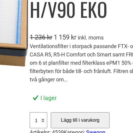
H/V90 EKO
D
D
1 236
kr
1 159
kr
inkl. moms
Ventilationsfilter i storpack passande FT
e
e
CASA R5, R5-H Comfort och Smart samt FRE
t
t
om 6 st planfilter med filterklass ePM1 50% (
u
n
filterbyten för både till- och frånluft. Filtr
r
u
två gånger om…
s
v
p
a
I lager
r
r
u
a
S
Lägg till i varukorg
t
n
n
Artikelnr:
4539
Kategori:
Swegon
o