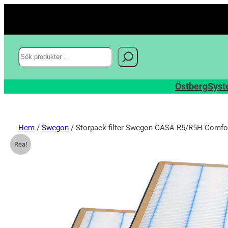
Sök
Östberg
Syst
Hem
/
Swegon
/ Storpack filter Swegon CASA R5/R5H Comf
Rea!