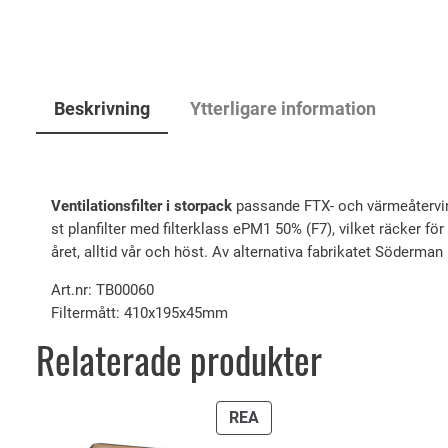
Beskrivning
Ytterligare information
Ventilationsfilter i storpack
passande FTX- och värmeåtervi
st planfilter med filterklass ePM1 50% (F7), vilket räcker fö
året, alltid vår och höst. Av alternativa fabrikatet Söderman EK
Art.nr: TB00060
Filtermått: 410x195x45mm
Relaterade produkter
PRODUKTER
REA
PÅ