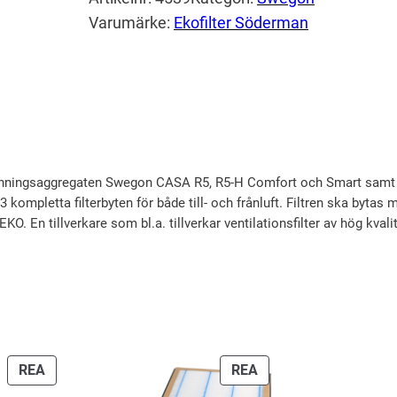
g
d
Varumärke:
Ekofilter Söderman
r
l
e
p
i
p
a
g
r
c
a
i
k
f
p
s
i
r
e
nningsaggregaten Swegon CASA R5, R5-H Comfort och Smart samt F
l
r 3 kompletta filterbyten för både till- och frånluft. Filtren ska byt
i
t
t
O. En tillverkare som bl.a. tillverkar ventilationsfilter av hög kvalité
s
ä
e
e
r
r
S
t
:
w
v
1
e
a
1
PRODUKTER
PRODUKTER
REA
REA
g
r
5
PÅ
PÅ
o