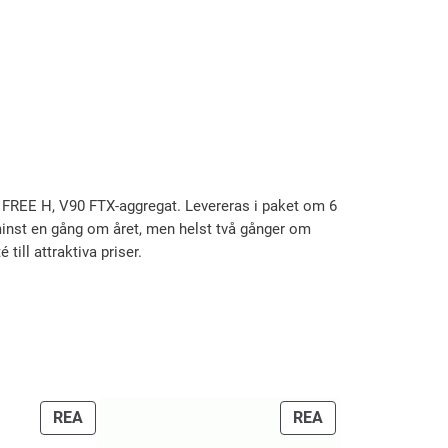
REE H, V90 FTX-aggregat. Levereras i paket om 6
as minst en gång om året, men helst två gånger om
 till attraktiva priser.
PRODUKTER
PRODUKTER
REA
REA
PÅ
PÅ