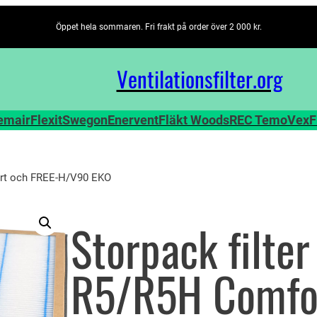
Öppet hela sommaren. Fri frakt på order över 2 000 kr.
Ventilationsfilter­.org
emair
Flexit
Swegon
Enervent
Fläkt Woods
REC TemoVex
F
ort och FREE-H/V90 EKO
Storpack filte
R5/R5H Comfor