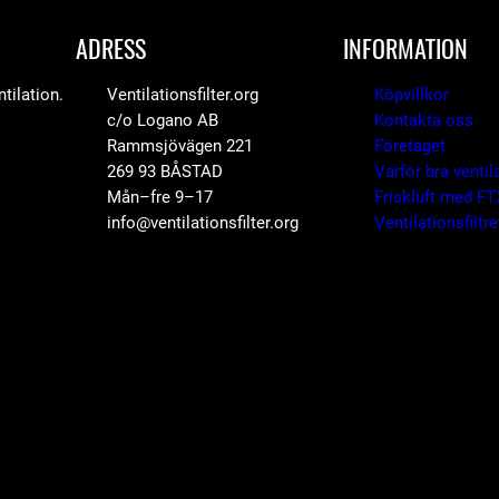
r
ADRESS
INFORMATION
t
o
tilation.
Ventilationsfilter.org
Köpvillkor
c/o Logano AB
Kontakta oss
c
Rammsjövägen 221
Företaget
h
269 93 BÅSTAD
Varför bra ventil
F
Mån–fre 9–17
Friskluft med FT
R
info@ventilationsfilter.org
Ventilationsfiltr
E
E
-
H
/
V
9
0
E