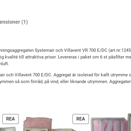
l
e
p
i
p
a
g
r
ensioner (1)
c
a
i
k
f
p
s
i
r
e
ingsaggregaten Systemair och Villavent VR 700 E/DC (art.nr:12450
l
 hög kvalité till attraktiva priser. Levereras i paket om 6 st påsfilt
i
t
t
nluft.
s
ä
e
 och Villavent 700 E/DC. Aggregat är isolerad för kallt utrymme och
e
r
r
trymmen så som förråd, på vind, eller liknande utrymmen. Aggregate
S
t
:
y
v
1
s
a
0
t
r
6
PRODUKTER
PRODUKTER
REA
REA
e
PÅ
PÅ
:
0
m