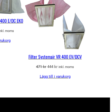
REA
REA
R 400 E/DC EKO
et
inkl. moms
gliga
uvarande
arukorg
riset
r:
50 kr.
Filter Systemair VR 400 EV/DCV
Det
Det
471
kr
444
kr
inkl. moms
ursprungliga
nuvarande
Lägg till i varukorg
priset
priset
var:
är:
471 kr.
444 kr.