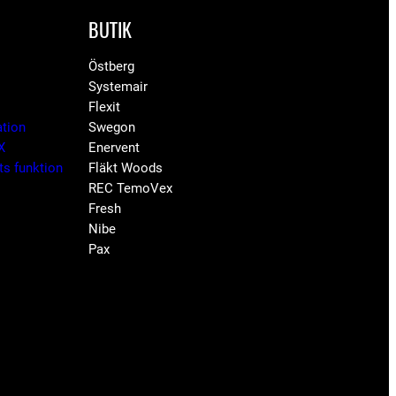
BUTIK
Östberg
Systemair
Flexit
ation
Swegon
X
Enervent
ets funktion
Fläkt Woods
REC TemoVex
Fresh
Nibe
Pax