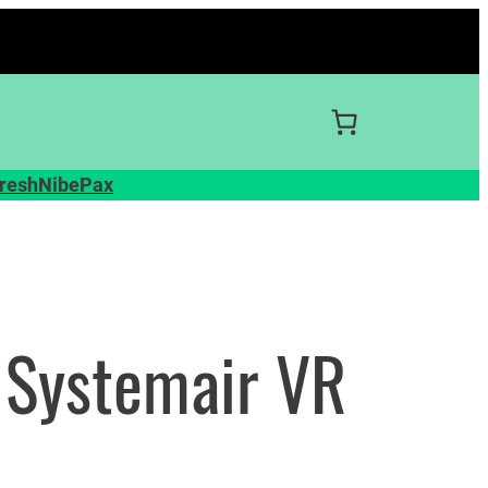
resh
Nibe
Pax
r Systemair VR