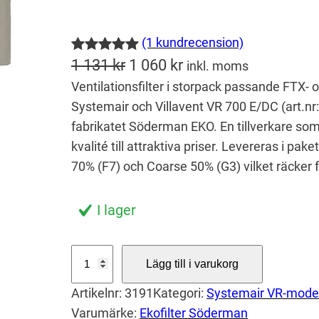
(1 kundrecension)
Betygsatt
1
D
D
1 131
kr
1 060
kr
inkl. moms
5.00
av 5
Ventilationsfilter i storpack passande FTX
e
e
baserat på
Systemair och Villavent VR 700 E/DC (art.nr
t
t
kundrecens
fabrikatet Söderman EKO. En tillverkare som bl
u
n
ion
kvalité till attraktiva priser. Levereras i pa
r
u
70% (F7) och Coarse 50% (G3) vilket räcker f
s
v
p
a
I lager
r
r
u
a
S
Lägg till i varukorg
t
n
n
Artikelnr:
3191
Kategori:
Systemair VR-model
o
g
d
Varumärke:
Ekofilter Söderman
r