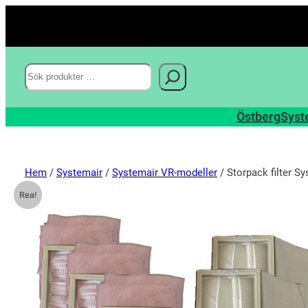
Sök
Östberg
Syst
Hem
/
Systemair
/
Systemair VR-modeller
/ Storpack filter 
Rea!