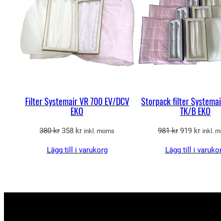
REA
Filter Systemair VR 700 EV/DCV
Storpack filter Systema
EKO
TK/B EKO
Det
Det
Det
Det
380
kr
358
kr
981
kr
919
kr
inkl. moms
inkl. 
ursprungliga
nuvarande
ursprungliga
nuvar
Lägg till i varukorg
Lägg till i varuko
priset
priset
priset
priset
var:
är:
var:
är:
380 kr.
358 kr.
981 kr.
919 kr