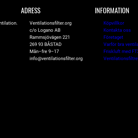
ä
ADRESS
INFORMATION
n
g
tilation.
Ventilationsfilter.org
Köpvillkor
c/o Logano AB
Kontakta oss
d
Rammsjövägen 221
Företaget
269 93 BÅSTAD
Varför bra ventil
Mån–fre 9–17
Friskluft med FT
info@ventilationsfilter.org
Ventilationsfiltr