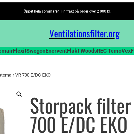
Öppet hela sommaren. Fri frakt på order över 2 000 kr.
Ventilationsfilter­.org
emair
Flexit
Swegon
Enervent
Fläkt Woods
REC TemoVex
F
Systemair VR 700 E/DC EKO
Storpack filte
700 E/DC EKO