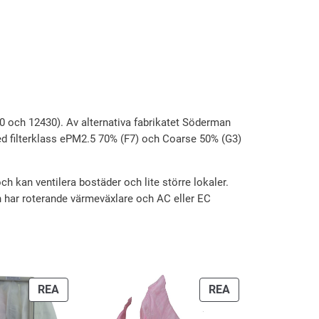
 och 12430). Av alternativa fabrikatet Söderman
er med filterklass ePM2.5 70% (F7) och Coarse 50% (G3)
 kan ventilera bostäder och lite större lokaler.
n har roterande värmeväxlare och AC eller EC
PRODUKTER
PRODUKTER
REA
REA
PÅ
PÅ