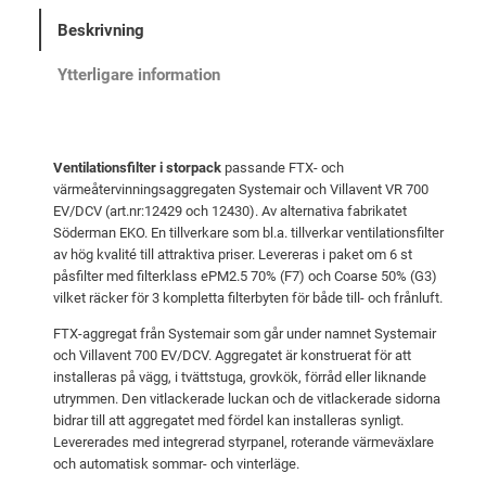
r
e
c
Beskrivning
i
t
k
s
ä
f
Ytterligare information
i
e
r
l
t
:
t
v
1
Ventilationsfilter i storpack
passande FTX- och
e
a
0
värmeåtervinningsaggregaten Systemair och Villavent VR 700
r
EV/DCV (art.nr:12429 och 12430). Av alternativa fabrikatet
r
1
S
Söderman EKO. En tillverkare som bl.a. tillverkar ventilationsfilter
:
5
y
av hög kvalité till attraktiva priser. Levereras i paket om 6 st
påsfilter med filterklass ePM2.5 70% (F7) och Coarse 50% (G3)
s
1
vilket räcker för 3 kompletta filterbyten för både till- och frånluft.
t
0
k
e
FTX-aggregat från Systemair som går under namnet Systemair
8
r
och Villavent 700 EV/DCV. Aggregatet är konstruerat för att
m
3
.
installeras på vägg, i tvättstuga, grovkök, förråd eller liknande
a
utrymmen. Den vitlackerade luckan och de vitlackerade sidorna
i
bidrar till att aggregatet med fördel kan installeras synligt.
k
r
Levererades med integrerad styrpanel, roterande värmeväxlare
V
r
och automatisk sommar- och vinterläge.