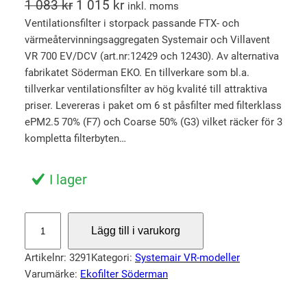
D
D
1 083
kr
1 015
kr
inkl. moms
e
e
Ventilationsfilter i storpack passande FTX- och
värmeåtervinningsaggregaten Systemair och Villavent
t
t
VR 700 EV/DCV (art.nr:12429 och 12430). Av alternativa
u
n
fabrikatet Söderman EKO. En tillverkare som bl.a.
r
u
tillverkar ventilationsfilter av hög kvalité till attraktiva
s
v
priser. Levereras i paket om 6 st påsfilter med filterklass
p
a
ePM2.5 70% (F7) och Coarse 50% (G3) vilket räcker för 3
r
r
kompletta filterbyten…
u
a
n
n
I lager
g
d
l
e
S
Lägg till i varukorg
i
p
t
o
g
r
Artikelnr:
3291
Kategori:
Systemair VR-modeller
r
a
i
Varumärke:
Ekofilter Söderman
p
p
s
a