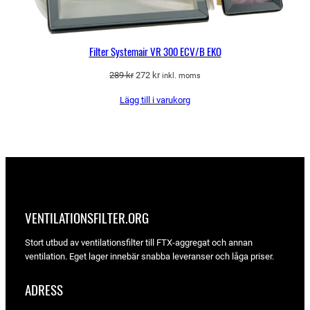
Filter Systemair VR 300 ECV/B EKO
Det
Det
289
kr
272
kr
inkl. moms
ursprungliga
nuvarande
Lägg till i varukorg
priset
priset
var:
är:
289 kr.
272 kr.
VENTILATIONSFILTER­.ORG
Stort utbud av ventilationsfilter till FTX-aggregat och annan
ventilation. Eget lager innebär snabba leveranser och låga priser.
ADRESS