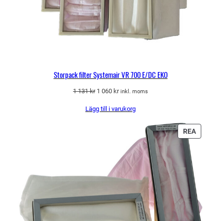
Storpack filter Systemair VR 700 E/DC EKO
Det
Det
1 131
kr
1 060
kr
inkl. moms
ursprungliga
nuvarande
Lägg till i varukorg
priset
priset
var:
är:
1
1
PRODU
REA
131 kr.
060 kr.
PÅ
REA