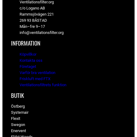
Ventilationsfilter.org
c/o Logano AB
Rammsjövägen 221
269 93 BÅSTAD
Mån–fre 9–17
info@ventilationsfilter.org
INFORMATION
Köpvillkor
Kontakta oss
Företaget
Varför bra ventilation
Friskluft med FTX
Ventilationsfiltrets funktion
BUTIK
Östberg
Systemair
Flexit
Swegon
Enervent
Fläkt Woods