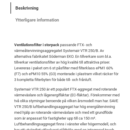
r
e
c
Beskrivning
i
t
k
s
ä
f
Ytterligare information
i
e
r
l
t
:
t
v
8
Ventilationsfilter i storpack
passande FTX- och
e
a
9
värmeåtervinningsaggregatet Systemair VTR 250/B. Av
r
alternativa fabrikatet Söderman EKO. En tillverkare som bl.a.
r
7
S
tillverkar ventilationsfilter av hög kvalité till attraktiva priser.
:
y
Levereras i paket om 6 st påsfilter med filterklass ePM1 60%
(F7) och ePM10 55% (G3) monterade i plastram vilket räcker för
s
9
k
3 kompletta filterbyten för både till- och frånluft.
t
5
r
e
Systemair VTR 250 är ett populärt FTX-aggregat med roterande
7
.
värmeväxlare och lågenergifläktar (EC-fläktar). Förekommer med
m
två olika styrningar beroende på vilken årsmodell man har. SAVE
a
VTR 250/B luftbehandlingsaggregat har hög energiåtervinning
k
i
med hjälp av roterande värmeväxlare och med ett grundflöde
r
r
som är anpassat för fastigheter upp till ca 150 m².
V
.
Luftbehandlingsaggregat finns i vänster eller högermodell, och
har ett utvändigt vitlackerat plåthölje med en integrerad touch-