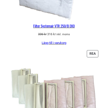
Filter Systemair VTR 250/B EKO
Det
Det
336
kr
316
kr
inkl. moms
ursprungliga
nuvarande
Lägg till i varukorg
priset
priset
var:
är:
336 kr.
316 kr.
PRODU
REA
PÅ
REA