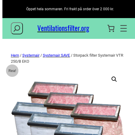
Öppet hela sommaren. Fri frakt på order över 2 000 kr.
Sök
Ventilationsfilter­.org
Hem
/
Systemair
/
Systemair SAVE
/ Storpack filter Systemair VTR
250/B EKO
Rea!