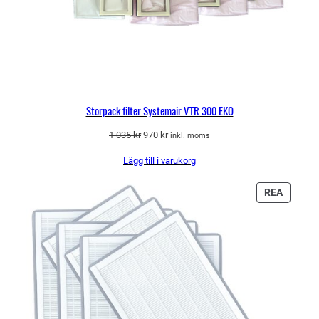
Storpack filter Systemair VTR 300 EKO
Det
Det
1 035
kr
970
kr
inkl. moms
ursprungliga
nuvarande
Lägg till i varukorg
priset
priset
var:
är:
1
970 kr.
PRODU
REA
035 kr.
PÅ
REA