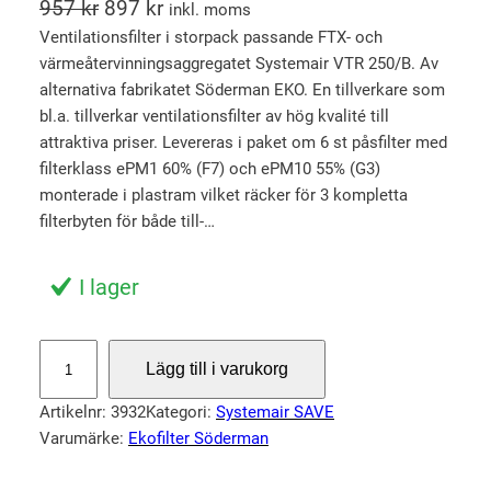
D
D
957
kr
897
kr
inkl. moms
e
e
Ventilationsfilter i storpack passande FTX- och
värmeåtervinningsaggregatet Systemair VTR 250/B. Av
t
t
alternativa fabrikatet Söderman EKO. En tillverkare som
u
n
bl.a. tillverkar ventilationsfilter av hög kvalité till
r
u
attraktiva priser. Levereras i paket om 6 st påsfilter med
s
v
filterklass ePM1 60% (F7) och ePM10 55% (G3)
p
a
monterade i plastram vilket räcker för 3 kompletta
r
r
filterbyten för både till-…
u
a
n
n
I lager
g
d
l
e
S
Lägg till i varukorg
i
p
t
o
g
r
Artikelnr:
3932
Kategori:
Systemair SAVE
r
a
i
Varumärke:
Ekofilter Söderman
p
p
s
a