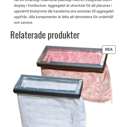
T
display i frontluckan. Aggregatet är utvecklat för att placeras i
R
uppvärmt biutrymme där kanalerna ska anslutas till aggregatet
2
uppifrån. Alla komponenter är lätta att demontera för underhåll
5
och service.
0
Relaterade produkter
/
B
E
PRODU
REA
K
PÅ
REA
O
m
ä
n
g
d