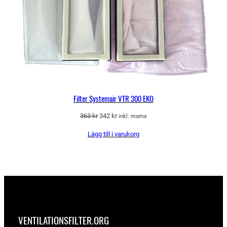
Filter Systemair VTR 300 EKO
Det
Det
363
kr
342
kr
inkl. moms
ursprungliga
nuvarande
Lägg till i varukorg
priset
priset
var:
är:
363 kr.
342 kr.
VENTILATIONSFILTER­.ORG