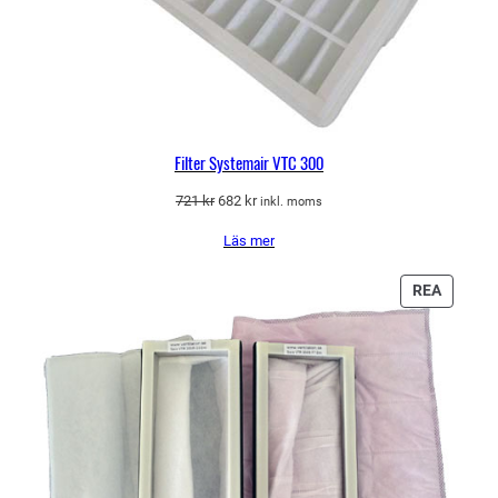
Filter Systemair VTC 300
Det
Det
721
kr
682
kr
inkl. moms
ursprungliga
nuvarande
Läs mer
priset
priset
var:
är:
721 kr.
682 kr.
PRODU
REA
PÅ
REA