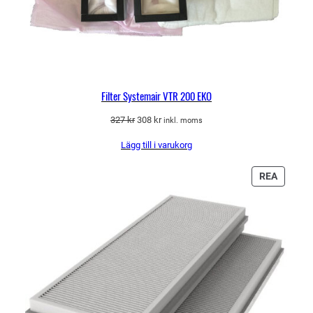
Filter Systemair VTR 200 EKO
Det
Det
327
kr
308
kr
inkl. moms
ursprungliga
nuvarande
Lägg till i varukorg
priset
priset
var:
är:
327 kr.
308 kr.
PRODU
REA
PÅ
REA