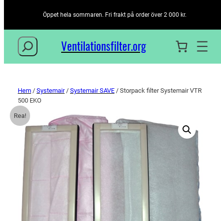
Öppet hela sommaren. Fri frakt på order över 2 000 kr.
Sök
Ventilationsfilter­.org
Hem
/
Systemair
/
Systemair SAVE
/ Storpack filter Systemair VTR
500 EKO
Rea!