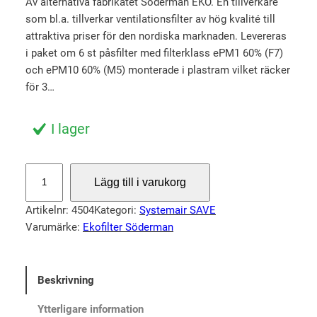
Av alternativa fabrikatet Söderman EKO. En tillverkare
u
n
som bl.a. tillverkar ventilationsfilter av hög kvalité till
r
u
attraktiva priser för den nordiska marknaden. Levereras
s
v
i paket om 6 st påsfilter med filterklass ePM1 60% (F7)
p
a
och ePM10 60% (M5) monterade i plastram vilket räcker
r
r
för 3…
u
a
n
n
I lager
g
d
l
e
S
Lägg till i varukorg
i
p
t
o
g
r
Artikelnr:
4504
Kategori:
Systemair SAVE
r
a
i
Varumärke:
Ekofilter Söderman
p
p
s
a
r
e
c
Beskrivning
i
t
k
s
ä
f
Ytterligare information