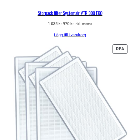
Storpack filter Systemair VTR 300 EKO
Det
Det
1 035
kr
970
kr
inkl. moms
ursprungliga
nuvarande
Lägg till i varukorg
priset
priset
var:
är:
1
970 kr.
PRODU
REA
035 kr.
PÅ
REA