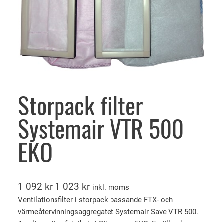
Storpack filter
Systemair VTR 500
EKO
D
D
1 092
kr
1 023
kr
inkl. moms
e
e
Ventilationsfilter i storpack passande FTX- och
värmeåtervinningsaggregatet Systemair Save VTR 500.
t
t