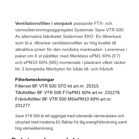
i
e
r
l
t
:
t
v
1
Ventilationsfilter i storpack
passande FTX- och
e
a
0
värmeåtervinningsaggregatet Systemair Save VTR 500.
r
Av alternativa fabrikatet Söderman EKO. En tillverkare
r
2
S
som bl.a. tillverkar ventilationsfilter av hög kvalité till
:
3
y
attraktiva priser för den nordiska marknaden. Levereras i
s
1
paket om 6 st påsfilter med filterklass ePM1 60% (F7)
t
och ePM10 60% (M5) monterade i plastram vilket räcker
0
k
för 3 kompletta filterbyten för både till- och frånluft.
e
9
r
m
Filterbeteckningar
2
.
a
Filterset BF VTR 500 STD kit art.nr: 25315
i
Tilluftsfilter BF VTR 500 F7/ePM1 60% art.nr: 231276
k
Frånluftsfilter BF VTR 500 M5/
ePM10 60%
art.nr:
r
231277
V
r
T
.
Save VTR 500 är ett aggregat med roterande värmeväxlare och
R
utrustad med moderna EC-fläktar för låg energiförbrukning samt
hög värmeåtervinning.
5
0