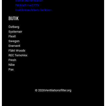
Varför bra ventilation
Friskluft med FTX
Ventilationsfiltrets funktion
BUTIK
Östberg
Systemair
Flexit
Swegon
Enervent
Fläkt Woods
REC TemoVex
Fresh
Nibe
Pax
© 2026
Ventilationsfilter­.org