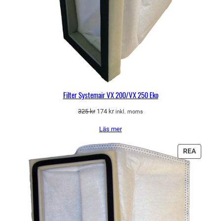
Filter Systemair VX 200/VX 250 Eko
Det
Det
325
kr
174
kr
inkl. moms
ursprungliga
nuvarande
Läs mer
priset
priset
var:
är:
325 kr.
174 kr.
PRODU
REA
PÅ
REA