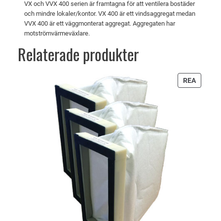
.
VX och VVX 400 serien är framtagna för att ventilera bostäder
X
och mindre lokaler/kontor. VX 400 är ett vindsaggregat medan
4
VVX 400 är ett väggmonterat aggregat. Aggregaten har
motströmvärmeväxlare.
0
0
Relaterade produkter
E
K
PRODU
REA
O
PÅ
m
REA
ä
n
g
d