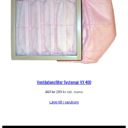
Ventilationsfilter Systemair VX 400
Det
Det
307
kr
289
kr
inkl. moms
ursprungliga
nuvarande
Lägg till i varukorg
priset
priset
var:
är:
307 kr.
289 kr.