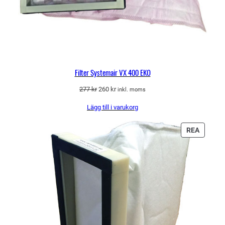
Filter Systemair VX 400 EKO
Det
Det
277
kr
260
kr
inkl. moms
ursprungliga
nuvarande
Lägg till i varukorg
priset
priset
var:
är:
277 kr.
260 kr.
PRODU
REA
PÅ
REA