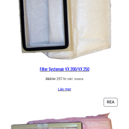
Filter Systemair VX 200/VX 250
Det
Det
363
kr
257
kr
inkl. moms
ursprungliga
nuvarande
Läs mer
priset
priset
var:
är:
363 kr.
257 kr.
PRODU
REA
PÅ
REA