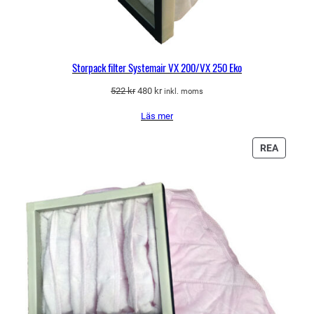
Storpack filter Systemair VX 200/VX 250 Eko
Det
Det
522
kr
480
kr
inkl. moms
ursprungliga
nuvarande
Läs mer
priset
priset
var:
är:
522 kr.
480 kr.
PRODU
REA
PÅ
REA