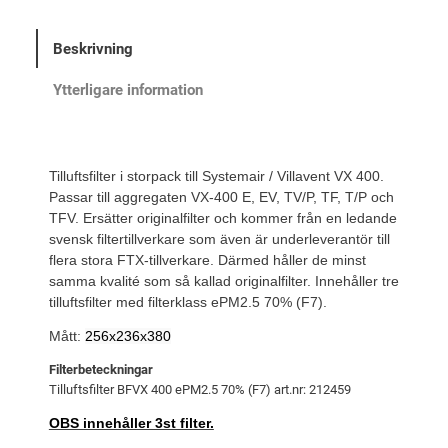
p
s
a
r
e
c
Beskrivning
i
t
k
s
ä
f
Ytterligare information
i
e
r
l
t
:
t
v
7
Tilluftsfilter
i storpack till Systemair / Villavent VX 400.
e
a
3
Passar till aggregaten VX-400 E, EV, TV/P, TF, T/P och
r
TFV
.
Ersätter originalfilter och kommer från en ledande
r
9
S
svensk filtertillverkare som även är underleverantör till
:
y
flera stora FTX-tillverkare. Därmed håller de minst
s
7
k
samma kvalité som så kallad originalfilter. Innehåller tre
t
tilluftsfilter med filterklass ePM2.5 70% (F7).
8
r
e
9
.
Mått:
256x236x380
m
Filterbeteckningar
a
k
Tilluftsfilter BFVX 400 ePM2.5 70% (F7) art.nr: 212459
i
r
r
OBS innehåller 3st filter.
V