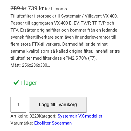
D
D
789
kr
739
kr
inkl. moms
e
e
Tilluftsfilter i storpack till Systemair / Villavent VX 400.
Passar till aggregaten VX-400 E, EV, TV/P, TF, T/P och
t
t
TFV. Ersätter originalfilter och kommer från en ledande
u
n
svensk filtertillverkare som även är underleverantör till
r
u
flera stora FTX-tillverkare. Därmed håller de minst
s
v
samma kvalité som så kallad originalfilter. Innehåller tre
p
a
tilluftsfilter med filterklass ePM2.5 70% (F7).
r
r
Mått: 256x236x380…
u
a
n
n
I lager
g
d
l
e
S
Lägg till i varukorg
i
p
t
o
g
r
Artikelnr:
3220
Kategori:
Systemair VX-modeller
r
a
i
Varumärke:
Ekofilter Söderman
p