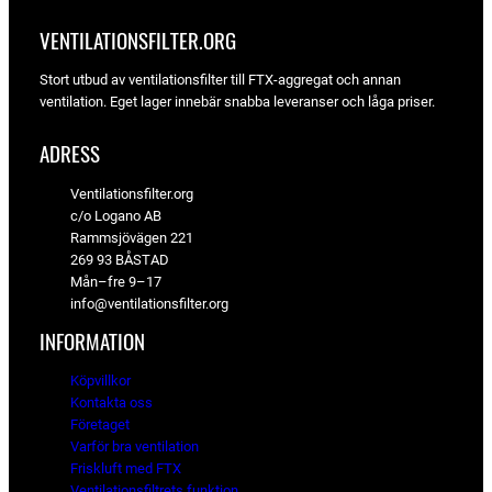
r
r
a
3
a
2
u
a
VENTILATIONSFILTER­.ORG
r
0
r
0
n
n
:
:
g
d
Stort utbud av ventilationsfilter till FTX-aggregat och annan
8
k
3
k
l
e
ventilation. Eget lager innebär snabba leveranser och låga priser.
7
r
4
r
i
p
7
.
0
.
g
r
ADRESS
a
i
k
k
p
s
Ventilationsfilter.org
r
r
r
e
c/o Logano AB
.
.
i
t
Rammsjövägen 221
s
ä
269 93 BÅSTAD
e
r
Mån–fre 9–17
t
:
info@ventilationsfilter.org
v
9
a
0
INFORMATION
r
8
:
Köpvillkor
9
k
Kontakta oss
6
r
Företaget
9
.
Varför bra ventilation
Friskluft med FTX
k
Ventilationsfiltrets funktion