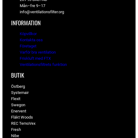
Mån–fre 9–17
v
6
info@ventilationsfilter.org
a
8
r
2
INFORMATION
:
7
k
Köpvillkor
2
r
Kontakta oss
1
.
Företaget
Varför bra ventilation
k
Friskluft med FTX
r
Ventilationsfiltrets funktion
.
BUTIK
Östberg
Systemair
Flexit
Swegon
Enervent
Fläkt Woods
REC TemoVex
Fresh
Nibe