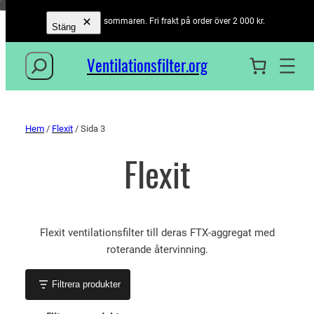
Öppet hela sommaren. Fri frakt på order över 2 000 kr.
Stäng
Sök
Ventilationsfilter­.org
Hem
/
Flexit
/ Sida 3
Flexit
Flexit ventilationsfilter till deras FTX-aggregat med
roterande återvinning.
Filtrera produkter