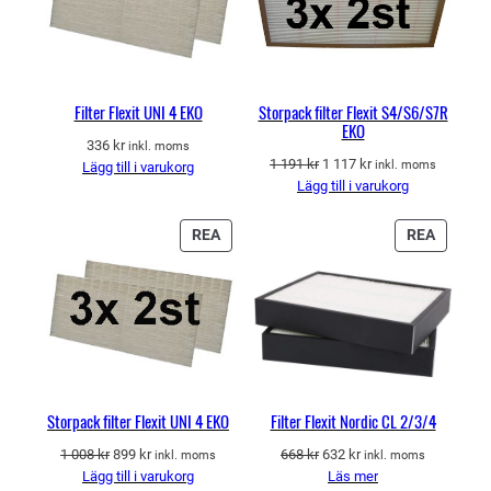
i
U
K
g
T
h
E
e
R
Filter Flexit UNI 4 EKO
Storpack filter Flexit S4/S6/S7R
t
EKO
P
336
kr
inkl. moms
Å
D
D
1 191
kr
1 117
kr
inkl. moms
Lägg till i varukorg
R
e
e
Lägg till i varukorg
E
t
t
A
u
n
P
P
REA
REA
r
u
R
R
s
v
O
O
p
a
D
D
r
r
U
U
u
a
K
K
n
n
T
T
g
d
E
E
l
e
R
R
Storpack filter Flexit UNI 4 EKO
Filter Flexit Nordic CL 2/3/4
i
p
P
P
g
r
D
D
D
D
1 008
kr
899
kr
668
kr
632
kr
inkl. moms
inkl. moms
Å
Å
a
i
e
e
e
e
Lägg till i varukorg
Läs mer
R
R