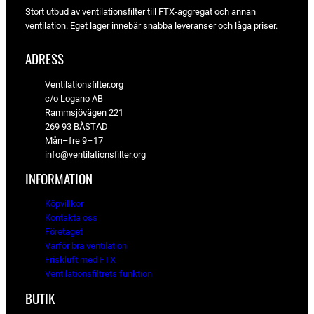
l
e
i
p
Stort utbud av ventilationsfilter till FTX-aggregat och annan
7
r
i
p
g
r
k
ventilation. Eget lager innebär snabba leveranser och låga priser.
1
.
g
r
a
i
r
a
i
p
s
.
k
ADRESS
p
s
r
e
r
r
e
i
t
.
Ventilationsfilter.org
i
t
s
ä
c/o Logano AB
s
ä
e
r
Rammsjövägen 221
e
r
t
:
269 93 BÅSTAD
t
:
v
5
Mån–fre 9–17
v
9
a
4
info@ventilationsfilter.org
a
5
r
0
r
6
:
INFORMATION
:
5
k
1
k
7
r
Köpvillkor
0
r
2
.
Kontakta oss
2
.
Företaget
0
k
Varför bra ventilation
r
Friskluft med FTX
k
.
Ventilationsfiltrets funktion
r
.
BUTIK