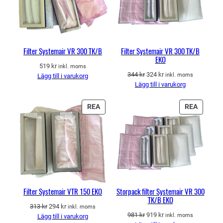
i
U
K
g
T
h
E
e
R
Filter Systemair VR 300 TK/B
Filter Systemair VR 300 TK/B
t
EKO
P
519
kr
inkl. moms
Å
D
D
344
kr
324
kr
inkl. moms
Lägg till i varukorg
R
e
e
Lägg till i varukorg
E
t
t
A
u
n
P
P
REA
REA
r
u
R
R
s
v
O
O
p
a
D
D
r
r
U
U
u
a
K
K
n
n
T
T
g
d
E
E
l
e
R
R
Filter Systemair VTR 150 EKO
Storpack filter Systemair VR 300
i
p
TK/B EKO
P
P
g
r
D
D
313
kr
294
kr
inkl. moms
Å
Å
a
i
D
D
981
kr
919
kr
e
e
inkl. moms
Lägg till i varukorg
R
R