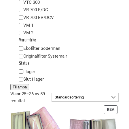
VTC 300
VR 700 E/DC
VR 700 EV/DCV
VM 1
VM 2
Varumärke
V
Ekofilter Söderman
a
Originalfilter Systemair
r
Status
u
T
I lager
m
i
Slut i lager
ä
l
Tillämpa
r
l
Visar 25–36 av 59
k
g
resultat
e
ä
P
REA
n
R
g
O
l
D