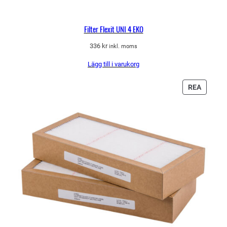
Filter Flexit UNI 4 EKO
336
kr
inkl. moms
Lägg till i varukorg
PRODU
REA
PÅ
REA