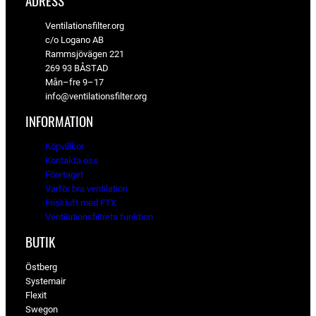
ADRESS
Ventilationsfilter.org
c/o Logano AB
Rammsjövägen 221
269 93 BÅSTAD
Mån–fre 9–17
info@ventilationsfilter.org
INFORMATION
Köpvillkor
Kontakta oss
Företaget
Varför bra ventilation
Friskluft med FTX
Ventilationsfiltrets funktion
BUTIK
Östberg
Systemair
Flexit
Swegon