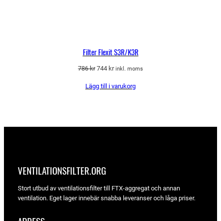
Filter Flexit S3R/K3R
Det
Det
786
kr
744
kr
inkl. moms
ursprungliga
nuvarande
Lägg till i varukorg
priset
priset
var:
är:
786 kr.
744 kr.
VENTILATIONSFILTER­.ORG
Stort utbud av ventilationsfilter till FTX-aggregat och annan
ventilation. Eget lager innebär snabba leveranser och låga priser.