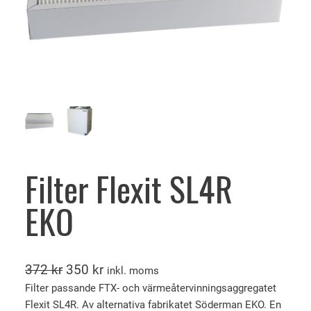
Filter Flexit SL4R
EKO
D
D
372
kr
350
kr
inkl. moms
e
e
Filter passande FTX- och värmeåtervinningsaggregatet
Flexit SL4R. Av alternativa fabrikatet Söderman EKO. En
t
t