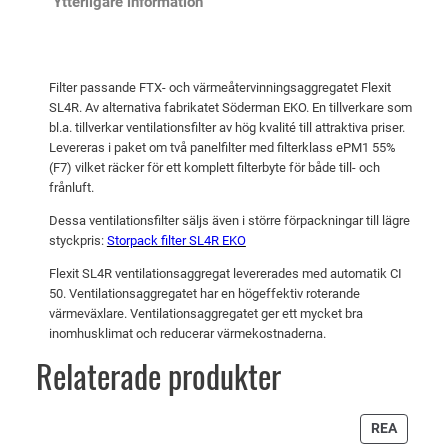
Ytterligare information
x
e
r
i
t
:
t
v
3
Filter passande FTX- och värmeåtervinningsaggregatet Flexit
S
a
5
SL4R. Av alternativa fabrikatet Söderman EKO. En tillverkare som
L
bl.a. tillverkar ventilationsfilter av hög kvalité till attraktiva priser.
r
0
4
Levereras i paket om två panelfilter med filterklass ePM1 55%
:
R
(F7) vilket räcker för ett komplett filterbyte för både till- och
frånluft.
E
3
k
K
7
r
Dessa ventilationsfilter säljs även i större förpackningar till lägre
O
styckpris:
Storpack filter SL4R EKO
2
.
m
Flexit SL4R ventilationsaggregat levererades med automatik CI
ä
50. Ventilationsaggregatet har en högeffektiv roterande
k
n
värmeväxlare. Ventilationsaggregatet ger ett mycket bra
r
g
inomhusklimat och reducerar värmekostnaderna.
d
.
Relaterade produkter
PRODU
REA