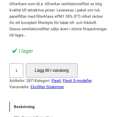
tillverkare som bl.a. tillverkar ventilationsfilter av hög
u
n
kvalité till attraktiva priser. Levereras i paket om två
r
u
panelfilter med filterklass ePM1 55% (F7) vilket räcker
s
v
för ett komplett filterbyte för både till- och frånluft.
p
a
Dessa ventilationsfilter säljs även i större förpackningar
r
r
till lägre…
u
a
n
n
I lager
g
d
l
e
F
Lägg till i varukorg
i
p
i
l
g
r
Artikelnr:
2871
Kategori:
Flexit
, 
Flexit S-modeller
t
a
i
Varumärke:
Ekofilter Söderman
e
p
s
r
r
e
F
Beskrivning
i
t
l
s
ä
e