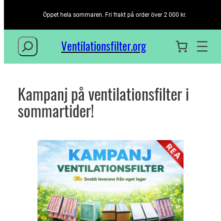
Öppet hela sommaren. Fri frakt på order över 2 000 kr.
Sök
Ventilationsfilter­.org
Hoppa
till
innehåll
Kampanj på ventilationsfilter i
sommartider!