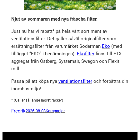
Njut av sommaren med nya fräscha filter.
Just nu har vi rabatt* på hela vårt sortiment av
ventilationsfilter. Det gäller såväl originalfilter som
ersättningsfilter från varumärket Söderman
Eko
(med
tillägget ”EKO” i benämningen).
Ekofilter
finns till FTX-
aggregat från Östberg, Systemair, Swegon och Flexit
m.fl.
Passa på att köpa nya
ventilationsfilter
och förbättra din
inomhusmiljö!
* (Gäller så länge lagret räcker)
Fredrik
2026-08-03
Kampanjer