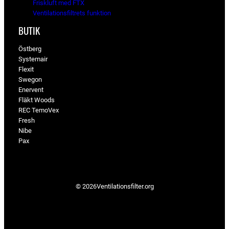
Friskluft med FTX
Ventilationsfiltrets funktion
BUTIK
Östberg
Systemair
Flexit
Swegon
Enervent
Fläkt Woods
REC TemoVex
Fresh
Nibe
Pax
© 2026
Ventilationsfilter­.org