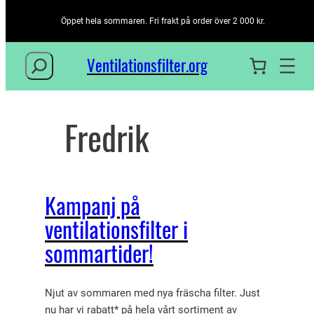
Öppet hela sommaren. Fri frakt på order över 2 000 kr.
Sök
Ventilationsfilter­.org
Hoppa
till
Fredrik
innehåll
Kampanj på
ventilationsfilter i
sommartider!
Njut av sommaren med nya fräscha filter. Just
nu har vi rabatt* på hela vårt sortiment av