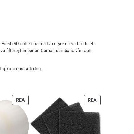
in Fresh 90 och köper du två stycken så får du ett
vå filterbyten per år. Gärna i samband vår- och
ftig kondensisolering.
PRODUKTER
PRODUKTER
REA
REA
PÅ
PÅ
REA
REA