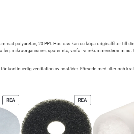
i
p
g
r
a
i
p
s
r
e
 skummad polyuretan, 20 PPI. Hos oss kan du köpa originalfilter till d
 pollen, mikroorganismer, sporer etc, varför vi rekommenderar minst t
i
t
s
ä
ör kontinuerlig ventilation av bostäder. Försedd med filter och kra
e
r
t
:
v
3
PRODUKTER
PRODUKTER
REA
REA
a
9
PÅ
PÅ
r
REA
REA
:
k
4
r