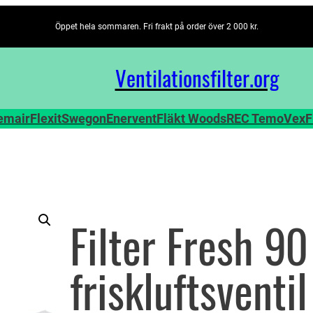
Öppet hela sommaren. Fri frakt på order över 2 000 kr.
Ventilationsfilter­.org
emair
Flexit
Swegon
Enervent
Fläkt Woods
REC TemoVex
F
Filter Fresh 90
friskluftsventil