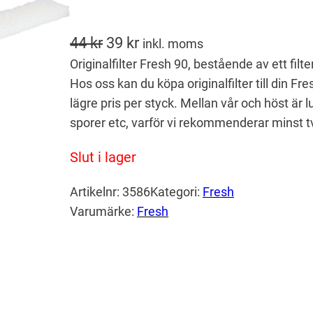
D
D
44
kr
39
kr
inkl. moms
Originalfilter Fresh 90, bestående av ett fil
e
e
Hos oss kan du köpa originalfilter till din Fr
t
t
lägre pris per styck. Mellan vår och höst är 
u
n
sporer etc, varför vi rekommenderar minst tv
r
u
Slut i lager
s
v
p
a
Artikelnr:
3586
Kategori:
Fresh
r
r
Varumärke:
Fresh
u
a
n
n
g
d
l
e