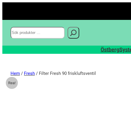
Sök
Östberg
Syst
Hem
/
Fresh
/ Filter Fresh 90 friskluftsventil
Rea!