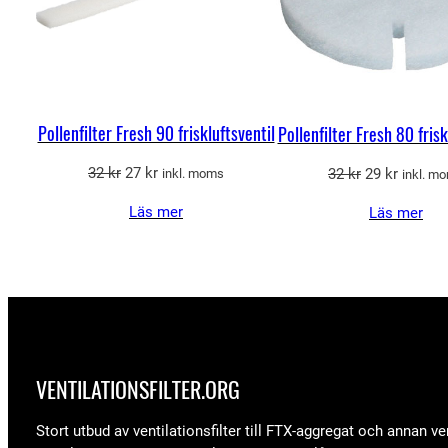
Pollenfilter Fresh 90 friskluftsventil
Pollenfilter Fresh 80 frisk
Det
Det
Det
Det
32
kr
27
kr
32
kr
29
kr
inkl. moms
inkl. m
ursprungliga
nuvarande
ursprungliga
nuvara
Läs mer
Läs mer
priset
priset
priset
priset
var:
är:
var:
är:
32 kr.
27 kr.
32 kr.
29 kr.
VENTILATIONSFILTER­.ORG
Stort utbud av ventilationsfilter till FTX-aggregat och annan ven