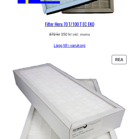
Filter Heru 70 T/100 T EC EKO
Det
Det
372
kr
350
kr
inkl. moms
ursprungliga
nuvarande
Lägg till i varukorg
priset
priset
var:
är:
372 kr.
350 kr.
PRODU
REA
PÅ
REA