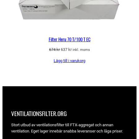
Filter Heru 70 T/100 T EC
Det
Det
674
kr
637
kr
inkl. moms
ursprungliga
nuvarande
Lägg till i varukorg
priset
priset
var:
är:
674 kr.
637 kr.
VENTILATIONSFILTER­.ORG
Stort utbud av ventilationsfilter till FTX-aggregat och annan
ventilation. Eget lager innebär snabba leveranser och låga priser.