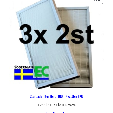
REA
PÅ
REA
Storpack filter Heru 100 T NextGen EKO
Det
Det
1 242
kr
1 164
kr
inkl. moms
ursprungliga
nuvarande