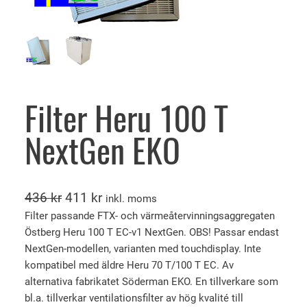
Filter Heru 100 T
NextGen EKO
D
D
436
kr
411
kr
inkl. moms
e
e
Filter passande FTX- och värmeåtervinningsaggregaten
Östberg Heru 100 T EC-v1 NextGen. OBS! Passar endast
t
t
NextGen-modellen, varianten med touchdisplay. Inte
u
n
kompatibel med äldre Heru 70 T/100 T EC. Av
r
u
alternativa fabrikatet Söderman EKO. En tillverkare som
s
v
bl.a. tillverkar ventilationsfilter av hög kvalité till