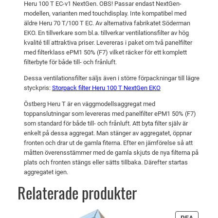
a
1
Heru 100 T EC-v1 NextGen. OBS! Passar endast NextGen-
T
modellen, varianten med touchdisplay. Inte kompatibel med
r
1
N
äldre Heru 70 T/100 T EC. Av alternativa fabrikatet Söderman
:
e
EKO. En tillverkare som bl.a. tillverkar ventilationsfilter av hög
kvalité till attraktiva priser. Levereras i paket om två panelfilter
x
4
k
med filterklass ePM1 50% (F7) vilket räcker för ett komplett
t
3
r
filterbyte för både till- och frånluft.
G
6
.
Dessa ventilationsfilter säljs även i större förpackningar till lägre
e
styckpris:
Storpack filter Heru 100 T NextGen EKO
n
k
E
Östberg Heru T är en väggmodellsaggregat med
r
K
toppanslutningar som levereras med panelfilter ePM1 50% (F7)
som standard för både till- och frånluft. Att byta filter själv är
O
.
enkelt på dessa aggregat. Man stänger av aggregatet, öppnar
m
fronten och drar ut de gamla fiterna. Efter en jämförelse så att
ä
måtten överensstämmer med de gamla skjuts de nya filterna på
n
plats och fronten stängs eller sätts tillbaka. Därefter startas
g
aggregatet igen.
d
Relaterade produkter
PRODU