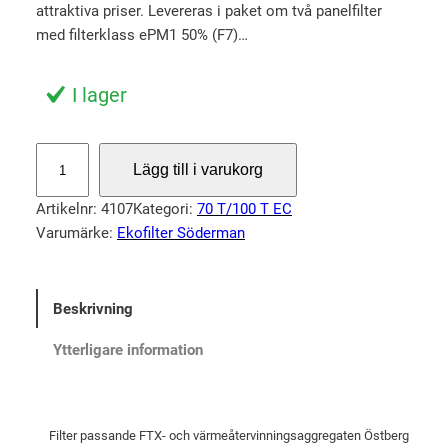
p
a
attraktiva priser. Levereras i paket om två panelfilter
r
r
med filterklass ePM1 50% (F7)…
u
a
n
n
I lager
g
d
l
e
F
Lägg till i varukorg
i
p
i
l
g
r
Artikelnr:
4107
Kategori:
70 T/100 T EC
t
a
i
Varumärke:
Ekofilter Söderman
e
p
s
r
r
e
H
Beskrivning
i
t
e
s
ä
r
Ytterligare information
u
e
r
1
t
:
0
v
4
Filter passande FTX- och värmeåtervinningsaggregaten Östberg
0