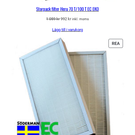
Storpack filter Heru 70 T/100 T EC EKO
Det
Det
1 059
kr
992
kr
inkl. moms
ursprungliga
nuvarande
Lägg till i varukorg
priset
priset
var:
är:
1
992 kr.
PRODU
REA
059 kr.
PÅ
REA