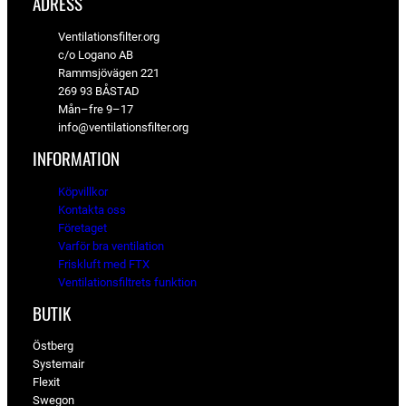
ADRESS
Ventilationsfilter.org
c/o Logano AB
Rammsjövägen 221
269 93 BÅSTAD
Mån–fre 9–17
info@ventilationsfilter.org
INFORMATION
Köpvillkor
Kontakta oss
Företaget
Varför bra ventilation
Friskluft med FTX
Ventilationsfiltrets funktion
BUTIK
Östberg
Systemair
Flexit
Swegon