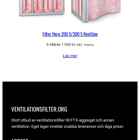
Filter Heru 200 S/300 S NextGen
Det
Det
1 150
kr
1 090
kr
inkl. moms
ursprungliga
nuvarande
Läs mer
priset
priset
var:
är:
1
1
150 kr.
090 kr.
VENTILATIONSFILTER­.ORG
Stort utbud av ventilationsfilter till FTX-aggregat och annan
ventilation. Eget lager innebär snabba leveranser och låga priser.