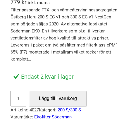
779
kr
inkl. moms
Filter passande FTX- och värmeåtervinningsaggregaten
Östberg Heru 200 S EC-y1 och 300 S EC-y1 NextGen
som började säljas 2020. Av alternativa fabrikatet
Söderman EKO. En tillverkare som bl.a. tillverkar
ventilationsfilter av hög kvalité till attraktiva priser.
Levereras i paket om två påsfilter med filterklass ePM1
65% (F7) monterade i metallram vilket räcker för ett
komplett…
Endast 2 kvar i lager
F
Lägg till i varukorg
i
l
Artikelnr:
4027
Kategori:
200 S/300 S
t
Varumärke:
Ekofilter Söderman
e
r