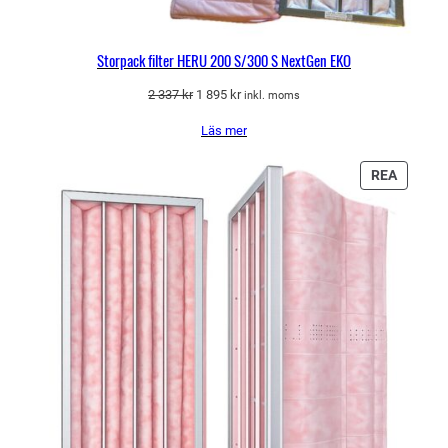
Storpack filter HERU 200 S/300 S NextGen EKO
Det
Det
2 337
kr
1 895
kr
inkl. moms
ursprungliga
nuvarande
Läs mer
priset
priset
var:
är:
2
1
PRODU
REA
337 kr.
895 kr.
PÅ
REA