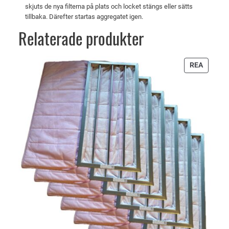
e
skjuts de nya filterna på plats och locket stängs eller sätts
n
tillbaka. Därefter startas aggregatet igen.
E
Relaterade produkter
K
O
m
PRODU
REA
ä
PÅ
REA
n
g
d