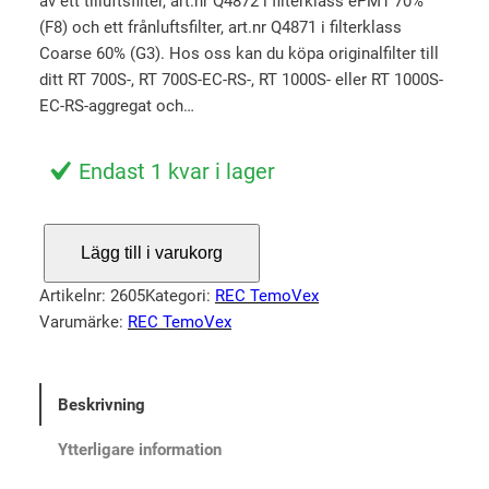
av ett tilluftsfilter, art.nr Q4872 i filterklass ePM1 70%
r
u
(F8) och ett frånluftsfilter, art.nr Q4871 i filterklass
s
v
Coarse 60% (G3). Hos oss kan du köpa originalfilter till
p
a
ditt RT 700S-, RT 700S-EC-RS-, RT 1000S- eller RT 1000S-
r
r
EC-RS-aggregat och…
u
a
n
n
Endast 1 kvar i lager
g
d
l
e
F
Lägg till i varukorg
i
p
i
l
g
r
Artikelnr:
2605
Kategori:
REC TemoVex
t
a
i
Varumärke:
REC TemoVex
e
p
s
r
r
e
R
Beskrivning
i
t
E
s
ä
C
Ytterligare information
T
e
r