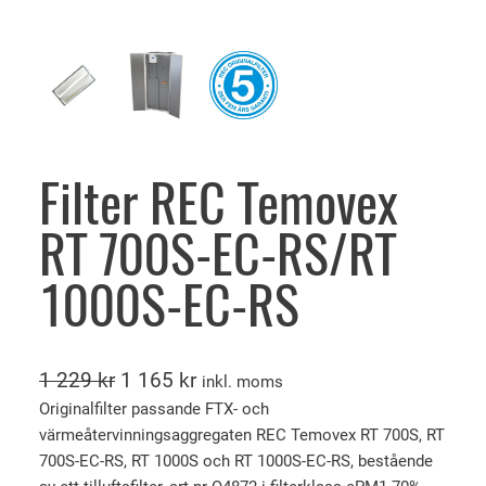
Filter REC Temovex
RT 700S-EC-RS/RT
1000S-EC-RS
D
D
1 229
kr
1 165
kr
inkl. moms
e
e
Originalfilter passande FTX- och
värmeåtervinningsaggregaten REC Temovex RT 700S, RT
t
t
700S-EC-RS, RT 1000S och RT 1000S-EC-RS, bestående
u
n