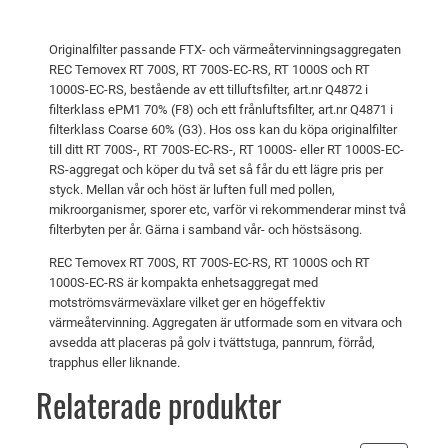
e
t
:
m
v
1
Originalfilter passande FTX- och värmeåtervinningsaggregaten
o
a
1
REC Temovex RT 700S, RT 700S-EC-RS, RT 1000S och RT
v
1000S-EC-RS, bestående av ett tilluftsfilter, art.nr Q4872 i
r
6
e
filterklass ePM1 70% (F8) och ett frånluftsfilter, art.nr Q4871 i
:
5
x
filterklass Coarse 60% (G3). Hos oss kan du köpa originalfilter
till ditt RT 700S-, RT 700S-EC-RS-, RT 1000S- eller RT 1000S-EC-
R
1
RS-aggregat och köper du två set så får du ett lägre pris per
T
2
k
styck. Mellan vår och höst är luften full med pollen,
7
2
r
mikroorganismer, sporer etc, varför vi rekommenderar minst två
0
filterbyten per år. Gärna i samband vår- och höstsäsong.
9
.
0
REC Temovex RT 700S, RT 700S-EC-RS, RT 1000S och RT
S
1000S-EC-RS är kompakta enhetsaggregat med
k
-
motströmsvärmeväxlare vilket ger en högeffektiv
E
r
värmeåtervinning. Aggregaten är utformade som en vitvara och
avsedda att placeras på golv i tvättstuga, pannrum, förråd,
C
.
trapphus eller liknande.
-
R
Relaterade produkter
S
/