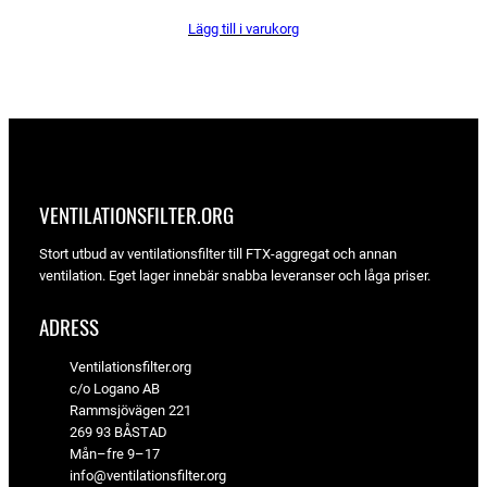
ursprungliga
nuvarande
Lägg till i varukorg
priset
priset
var:
är:
371 kr.
349 kr.
VENTILATIONSFILTER­.ORG
Stort utbud av ventilationsfilter till FTX-aggregat och annan
ventilation. Eget lager innebär snabba leveranser och låga priser.
ADRESS
Ventilationsfilter.org
c/o Logano AB
Rammsjövägen 221
269 93 BÅSTAD
Mån–fre 9–17
info@ventilationsfilter.org