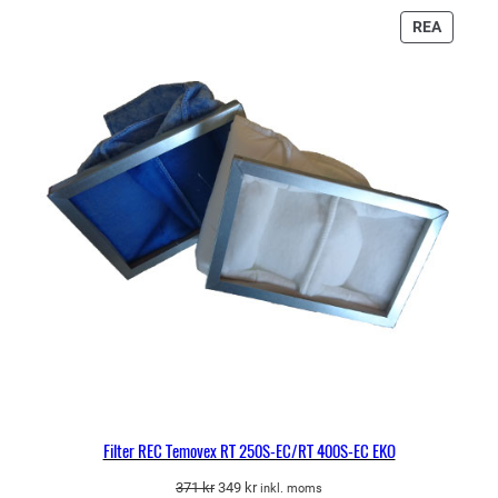
PRODU
REA
PÅ
REA
Filter REC Temovex RT 250S-EC/RT 400S-EC EKO
Det
Det
371
kr
349
kr
inkl. moms