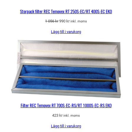
Storpack filter REC Temovex RT 250S-EC/RT 400S-EC EKO
Det
Det
1 056
kr
990
kr
inkl. moms
ursprungliga
nuvarande
Lägg till i varukorg
priset
priset
var:
är:
1
990 kr.
056 kr.
Filter REC Temovex RT 700S-EC-RS/RT 1000S-EC-RS EKO
423
kr
inkl. moms
Lägg till i varukorg