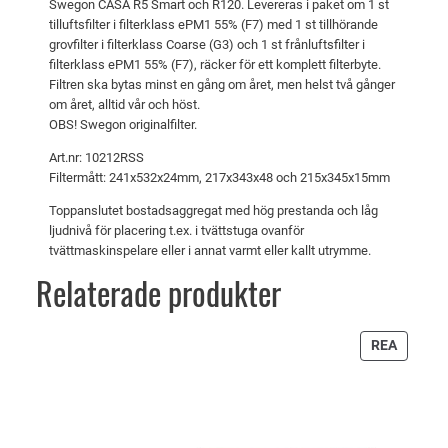
Swegon CASA R5 Smart och R120. Levereras i paket om 1 st
e
r
tilluftsfilter i filterklass ePM1 55% (F7) med 1 st tillhörande
grovfilter i filterklass Coarse (G3) och 1 st frånluftsfilter i
t
:
filterklass ePM1 55% (F7), räcker för ett komplett filterbyte.
v
7
Filtren ska bytas minst en gång om året, men helst två gånger
om året, alltid vår och höst.
a
0
OBS! Swegon originalfilter.
r
5
Art.nr: 10212RSS
:
Filtermått: 241x532x24mm, 217x343x48 och 215x345x15mm
7
k
Toppanslutet bostadsaggregat med hög prestanda och låg
4
r
ljudnivå för placering t.ex. i tvättstuga ovanför
5
.
tvättmaskinspelare eller i annat varmt eller kallt utrymme.
Relaterade produkter
k
r
PRODU
REA
.
PÅ
REA