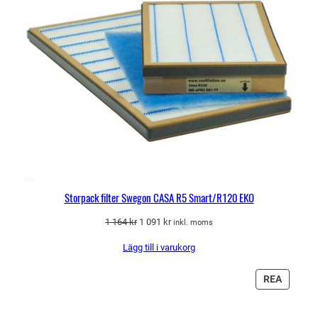
Storpack filter Swegon CASA R5 Smart/R120 EKO
Det
Det
1 164
kr
1 091
kr
inkl. moms
ursprungliga
nuvarande
Lägg till i varukorg
priset
priset
var:
är:
1
1
PRODU
REA
164 kr.
091 kr.
PÅ
REA