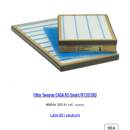
Filter Swegon CASA R5 Smart/R120 EKO
Det
Det
408
kr
385
kr
inkl. moms
ursprungliga
nuvarande
Lägg till i varukorg
priset
priset
var:
är:
408 kr.
385 kr.
PRODU
REA