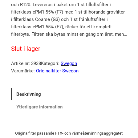
och R120. Levereras i paket om 1 st tilluftsfilter i
u
n
filterklass ePM1 55% (F7) med 1 st tillhörande grovfilter
r
u
i filterklass Coarse (G3) och 1 st frånluftsfilter i
s
v
filterklass ePM1 55% (F7), räcker för ett komplett
p
a
filterbyte. Filtren ska bytas minst en gång om året, men…
r
r
Slut i lager
u
a
n
n
Artikelnr:
3938
Kategori:
Swegon
g
d
Varumärke:
Originalfilter Swegon
l
e
i
p
g
r
Beskrivning
a
i
Ytterligare information
p
s
r
e
i
t
Originalfilter passande FTX- och värmeåtervinningsaggregatet
s
ä