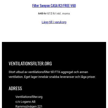
Filter Swegon CASA R2/FREE V60
Det
Det
648
kr
613
kr
inkl. moms
ursprungliga
nuvarande
Lägg till i varukorg
priset
priset
var:
är:
648 kr.
613 kr.
VENTILATIONSFILTER­.ORG
Stort utbud av ventilationsfilter till FTX-aggregat och annan
ventilation. Eget lager innebär snabba leveranser och låga priser.
ADRESS
Ventilationsfilter.org
c/o Logano AB
Rammsjövägen 221