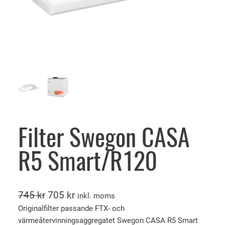
Filter Swegon CASA
R5 Smart/R120
D
D
745
kr
705
kr
inkl. moms
e
e
Originalfilter passande FTX- och
värmeåtervinningsaggregatet Swegon CASA R5 Smart
t
t