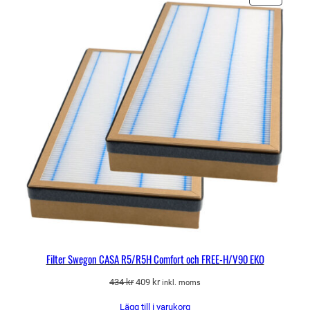
PÅ
REA
Filter Swegon CASA R5/R5H Comfort och FREE-H/V90 EKO
Det
Det
434
kr
409
kr
inkl. moms
ursprungliga
nuvarande
Lägg till i varukorg
priset
priset