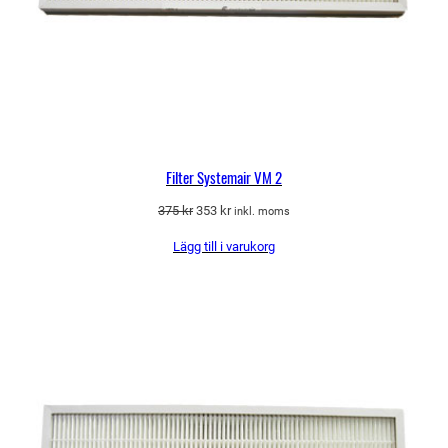
Filter Systemair VM 2
Det
Det
375
kr
353
kr
inkl. moms
ursprungliga
nuvarande
Lägg till i varukorg
priset
priset
var:
är:
375 kr.
353 kr.