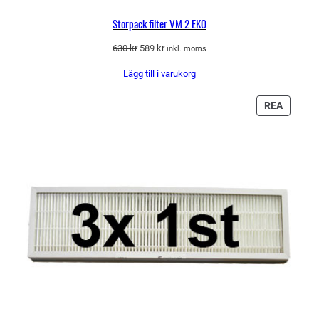
Storpack filter VM 2 EKO
Det
Det
630
kr
589
kr
inkl. moms
ursprungliga
nuvarande
Lägg till i varukorg
priset
priset
var:
är:
630 kr.
589 kr.
PRODU
REA
PÅ
REA