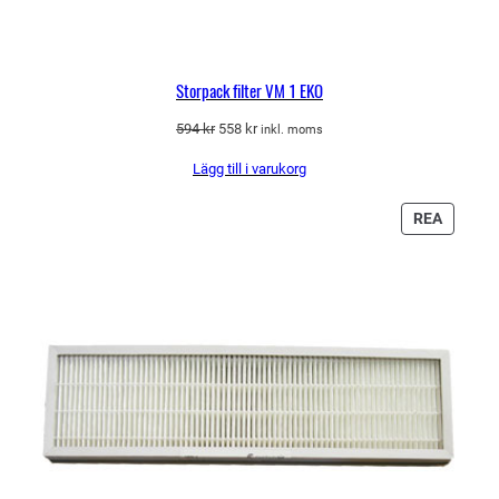
Storpack filter VM 1 EKO
Det
Det
594
kr
558
kr
inkl. moms
ursprungliga
nuvarande
Lägg till i varukorg
priset
priset
var:
är:
594 kr.
558 kr.
PRODU
REA
PÅ
REA