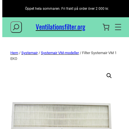
Öppet hela sommaren. Fri frakt på order över 2 000 kr.
Sök
Ventilationsfilter­.org
Hem
/
Systemair
/
Systemair VM-modeller
/ Filter Systemair VM 1
EKO