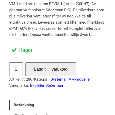
VM 1 med artikelnamn BFVM 1 (art.nr: 200147). Av
alternativa fabrikatet Söderman EKO. En tillverkare som
bl.a. tillverkar ventilationsfilter av hög kvalité till
attraktiva priser. Levereras som ett filter med filterklass
ePM1 60% (F7) vilket räcker för ett komplett filterbyte
för tilluften. Dessa ventilationsfilter säljs även i…
I lager
F
Lägg till i varukorg
i
l
Artikelnr:
2867
Kategori:
Systemair VM-modeller
t
Varumärke:
Ekofilter Söderman
e
r
S
Beskrivning
y
s