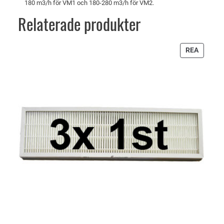
180 m3/h för VM1 och 180-280 m3/h för VM2.
Relaterade produkter
PRODU
REA
PÅ
REA