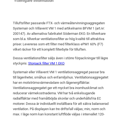
Ytterligare information
t
e
m
Tilluftsfilter passande FTX- och värmeåtervinningsaggregaten
a
Systemair och Villavent VM 1 med artikelnamn BFVM 1 (art.nr:
i
200147). Av alternativa fabrikatet Söderman EKO. En tillverkare
r
som bl.a. tillverkar ventilationsfilter av hög kvalité till attraktiva
V
priser. Levereras som ett filter med filterklass ePM1 60% (F7)
vilket räcker för ett komplett filterbyte för tilluften.
M
1
Dessa ventilationsfilter säljs även i större förpackningar till lägre
E
styckpris:
Storpack filter VM 1 EKO
K
Systemair eller Villavent VM 1 ventilationsaggregat passar bra
O
till lägenheter, småhus och enfamiljshus. Ventilationsaggregatet
m
har en motströmsvärmeväxlare och lågenergifläktar.
ä
Ventilationsaggregatet ger ett mycket bra inomhusklimat och
reducerar värmekostnaderna. VM har två enkelsugande
n
radialfläktar med framåtböjda skovlar och underhållsfria EC
g
motorer. Dessa är individuellt inställbara för att säkra balanserad
d
ventilation. På displayen kan tre driftsfall väljas; min, norm och
max. I läge norm kan konstant luftflöde väljas i intervallet 120-