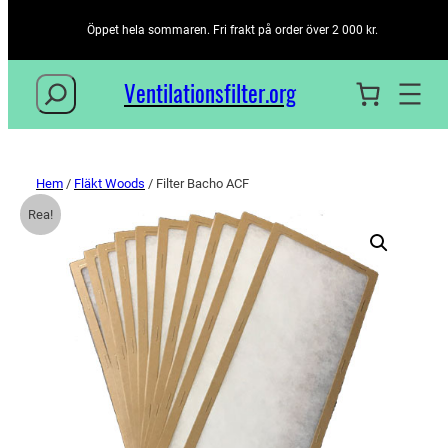
Öppet hela sommaren. Fri frakt på order över 2 000 kr.
Sök
Ventilationsfilter­.org
Hem
/
Fläkt Woods
/ Filter Bacho ACF
Rea!