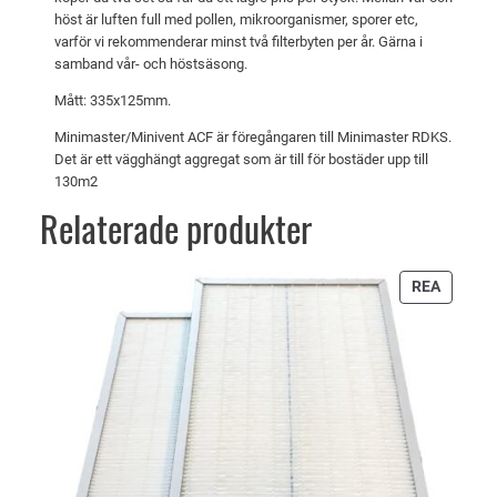
t
:
höst är luften full med pollen, mikroorganismer, sporer etc,
v
4
varför vi rekommenderar minst två filterbyten per år. Gärna i
samband vår- och höstsäsong.
a
6
r
0
Mått: 335x125mm.
:
Minimaster/Minivent ACF är föregångaren till Minimaster RDKS.
4
k
Det är ett vägghängt aggregat som är till för bostäder upp till
130m2
8
r
Relaterade produkter
7
.
k
PRODU
REA
PÅ
r
REA
.