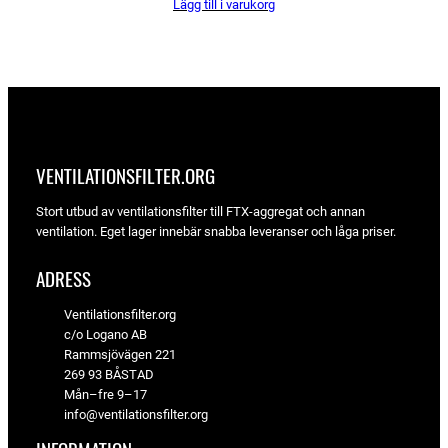
Lägg till i varukorg
priset
priset
var:
är:
327 kr.
308 kr.
VENTILATIONSFILTER­.ORG
Stort utbud av ventilationsfilter till FTX-aggregat och annan
ventilation. Eget lager innebär snabba leveranser och låga priser.
ADRESS
Ventilationsfilter.org
c/o Logano AB
Rammsjövägen 221
269 93 BÅSTAD
Mån–fre 9–17
info@ventilationsfilter.org