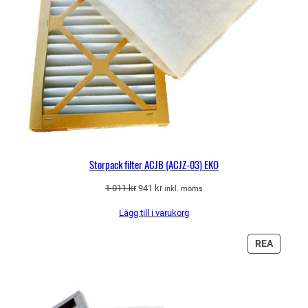
Storpack filter ACJB (ACJZ-03) EKO
Det
Det
1 011
kr
941
kr
inkl. moms
ursprungliga
nuvarande
Lägg till i varukorg
priset
priset
var:
är:
1
941 kr.
PRODU
REA
011 kr.
PÅ
REA