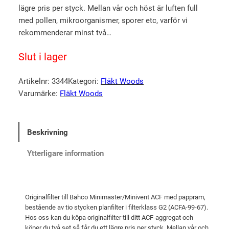
r
u
lägre pris per styck. Mellan vår och höst är luften full
s
v
med pollen, mikroorganismer, sporer etc, varför vi
p
a
rekommenderar minst två…
r
r
Slut i lager
u
a
n
n
Artikelnr:
3344
Kategori:
Fläkt Woods
g
d
Varumärke:
Fläkt Woods
l
e
i
p
g
r
Beskrivning
a
i
Ytterligare information
p
s
r
e
i
t
Originalfilter till Bahco Minimaster/Minivent ACF med pappram,
s
ä
bestående av tio stycken planfilter i filterklass G2 (ACFA-99-67).
e
r
Hos oss kan du köpa originalfilter till ditt ACF-aggregat och
köper du två set så får du ett lägre pris per styck. Mellan vår och