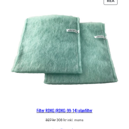
PRODU
REA
PÅ
REA
Filter RDKG (RDKG-99-14) planfilter
Det
Det
327
kr
308
kr
inkl. moms
ursprungliga
nuvarande