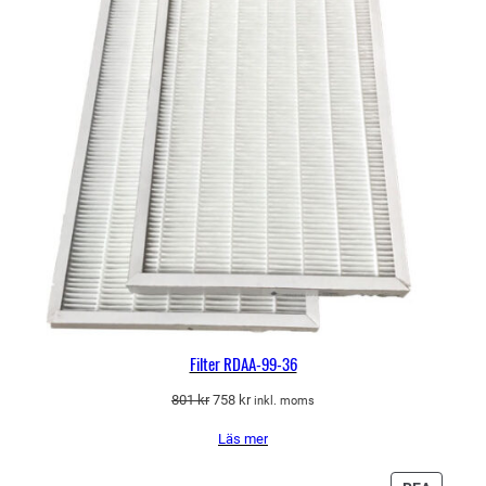
Filter RDAA-99-36
Det
Det
801
kr
758
kr
inkl. moms
ursprungliga
nuvarande
Läs mer
priset
priset
var:
är:
801 kr.
758 kr.