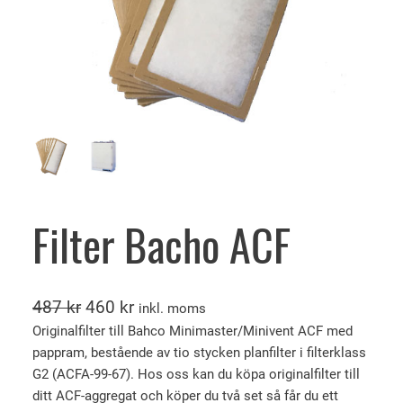
Filter Bacho ACF
D
D
487
kr
460
kr
inkl. moms
e
e
Originalfilter till Bahco Minimaster/Minivent ACF med
pappram, bestående av tio stycken planfilter i filterklass
t
t
G2 (ACFA-99-67). Hos oss kan du köpa originalfilter till
u
n
ditt ACF-aggregat och köper du två set så får du ett