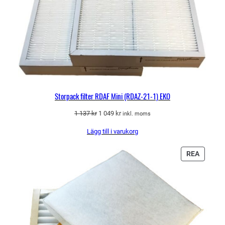
Storpack filter RDAF Mini (RDAZ-21-1) EKO
Det
Det
1 137
kr
1 049
kr
inkl. moms
ursprungliga
nuvarande
Lägg till i varukorg
priset
priset
var:
är:
1
1
PRODU
REA
137 kr.
049 kr.
PÅ
REA