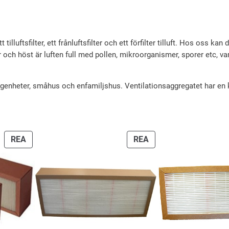
a
i
p
s
r
e
 tilluftsfilter, ett frånluftsfilter och ett förfilter tilluft. Hos oss kan
i
t
år och höst är luften full med pollen, mikroorganismer, sporer etc, va
s
ä
l lägenheter, småhus och enfamiljshus. Ventilationsaggregatet har en
e
r
t
:
v
6
a
1
PRODUKTER
PRODUKTER
REA
REA
PÅ
PÅ
r
7
REA
REA
:
6
k
5
r
3
.