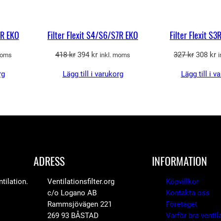
k
2 R EKO
Filter Flexit S4/S6/S7R EKO
Filter Flexit S
r
Det
Det
Det
D
418
kr
394
kr
327
kr
308
kr
moms
inkl. moms
.
ande
ursprungliga
nuvarande
ursprun
n
rg
Lägg till i varukorg
Lägg till i v
priset
priset
priset
p
var:
är:
var:
ä
.
418 kr.
394 kr.
327 kr.
3
ADRESS
INFORMATION
tilation.
Ventilationsfilter.org
Köpvillkor
c/o Logano AB
Kontakta oss
Rammsjövägen 221
Företaget
269 93 BÅSTAD
Varför bra ventil