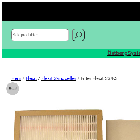
Sök
Östberg
Syst
Hem
/
Flexit
/
Flexit S-modeller
/ Filter Flexit S3/K3
Rea!