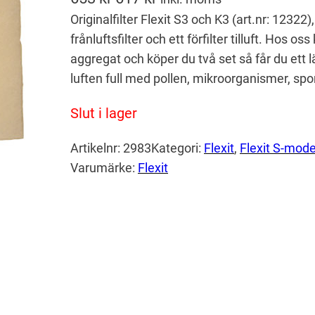
Originalfilter Flexit S3 och K3 (art.nr: 12322), 
e
e
frånluftsfilter och ett förfilter tilluft. Hos oss
t
t
aggregat och köper du två set så får du ett l
u
n
luften full med pollen, mikroorganismer, sp
r
u
Slut i lager
s
v
p
a
Artikelnr:
2983
Kategori:
Flexit
, 
Flexit S-mode
r
r
Varumärke:
Flexit
u
a
n
n
g
d
l
e
i
p
g
r