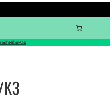
resh
Nibe
Pax
3/K3