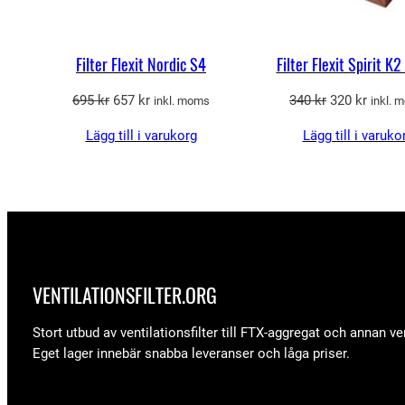
Filter Flexit Nordic S4
Filter Flexit Spirit K
Det
Det
Det
Det
695
kr
657
kr
340
kr
320
kr
inkl. moms
inkl. 
ursprungliga
nuvarande
ursprungliga
nuvar
Lägg till i varukorg
Lägg till i varuko
priset
priset
priset
priset
var:
är:
var:
är:
695 kr.
657 kr.
340 kr.
320 kr
VENTILATIONSFILTER­.ORG
Stort utbud av ventilationsfilter till FTX-aggregat och annan ven
Eget lager innebär snabba leveranser och låga priser.