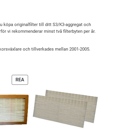
 du köpa originalfilter till ditt S3/K3-aggregat och
rför vi rekommenderar minst två filterbyten per år.
 korsväxlare och tillverkades mellan 2001-2005.
PRODUKTER
REA
PÅ
REA