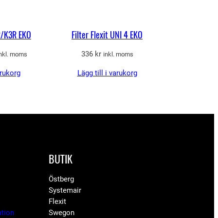
3R/K3R EKO
Filter Flexit UNI 4 EKO
et
336
kr
inkl. moms
inkl. moms
gliga
uvarande
arukorg
Lägg till i varukorg
riset
r:
08 kr.
BUTIK
Östberg
Systemair
Flexit
ation
Swegon