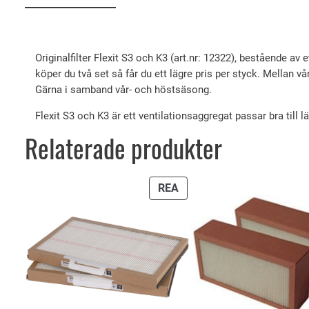
Originalfilter Flexit S3 och K3 (art.nr: 12322), bestående av ett
köper du två set så får du ett lägre pris per styck. Mellan v
Gärna i samband vår- och höstsäsong.
Flexit S3 och K3 är ett ventilationsaggregat passar bra til
Relaterade produkter
PRODUKTER
REA
PÅ
REA