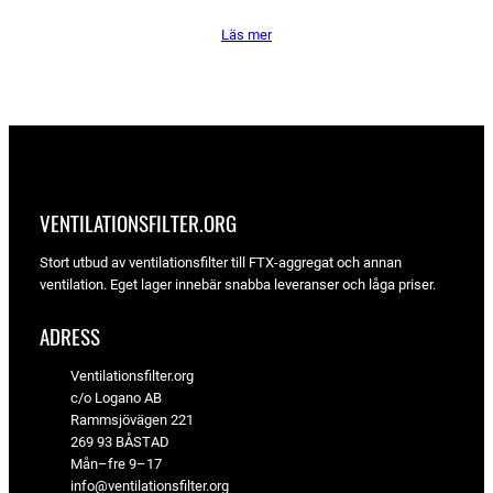
ursprungliga
nuvarande
Läs mer
priset
priset
var:
är:
797 kr.
754 kr.
VENTILATIONSFILTER­.ORG
Stort utbud av ventilationsfilter till FTX-aggregat och annan
ventilation. Eget lager innebär snabba leveranser och låga priser.
ADRESS
Ventilationsfilter.org
c/o Logano AB
Rammsjövägen 221
269 93 BÅSTAD
Mån–fre 9–17
info@ventilationsfilter.org