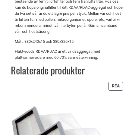
bestående av fem tilluftsfilter och fem frånluftsfilter. Hos oss
e
r
kan du köpa originalfilter till ditt RDAA/RDAC-aggregat och köper
du två set så får du ett lägre pris per styck. Mellan vår och höst
t
:
är luften full med pollen, mikroorganismer, sporer etc, varför vi
v
7
rekommenderar minst två filterbyten per år. Gärna i samband
vår- och höstsäsong.
a
1
r
5
Mått: 380x240x15 och 380x320x15.
:
Fläktwoods RDAA/RDAC är ett vindsaggregat med
7
k
plattvärmeväxlare med 60-70% värmeåtervinning.
5
r
Relaterade produkter
6
.
PRODU
REA
k
PÅ
REA
r
.