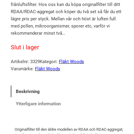
frånluftsfilter. Hos oss kan du köpa originalfilter till ditt
u
n
RDAA/RDAC-aggregat och köper du två set så får du ett
r
u
lägre pris per styck. Mellan vår och höst är luften full
s
v
med pollen, mikroorganismer, sporer etc, varför vi
p
a
rekommenderar minst två…
r
r
Slut i lager
u
a
n
n
Artikelnr:
3329
Kategori:
Fläkt Woods
g
d
Varumärke:
Fläkt Woods
l
e
i
p
g
r
Beskrivning
a
i
Ytterligare information
p
s
r
e
i
t
Originalfilter till den äldre modellen av RDAA och RDAC-aggregat,
s
ä