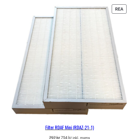
var:
är:
849 kr.
804 kr.
PRODU
REA
PÅ
REA
Filter RDAF Mini (RDAZ-21-1)
Det
Det
797
kr
754
kr
inkl. moms