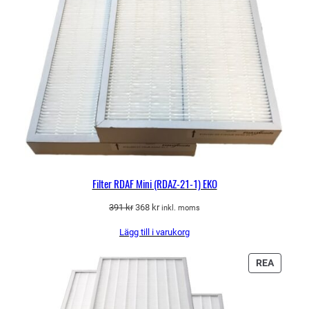
Filter RDAF Mini (RDAZ-21-1) EKO
Det
Det
391
kr
368
kr
inkl. moms
ursprungliga
nuvarande
Lägg till i varukorg
priset
priset
var:
är:
391 kr.
368 kr.
PRODU
REA
PÅ
REA