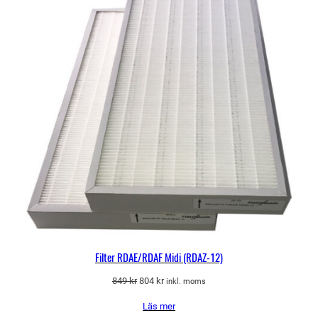
PÅ
REA
Filter RDAE/RDAF Midi (RDAZ-12)
Det
Det
849
kr
804
kr
inkl. moms
ursprungliga
nuvarande
Läs mer
priset
priset