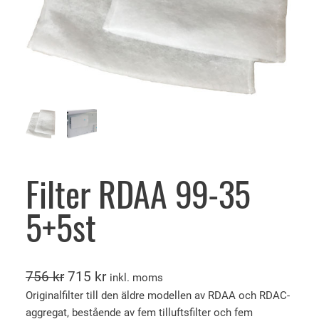
Filter RDAA 99-35
5+5st
D
D
756
kr
715
kr
inkl. moms
e
e
Originalfilter till den äldre modellen av RDAA och RDAC-
aggregat, bestående av fem tilluftsfilter och fem
t
t