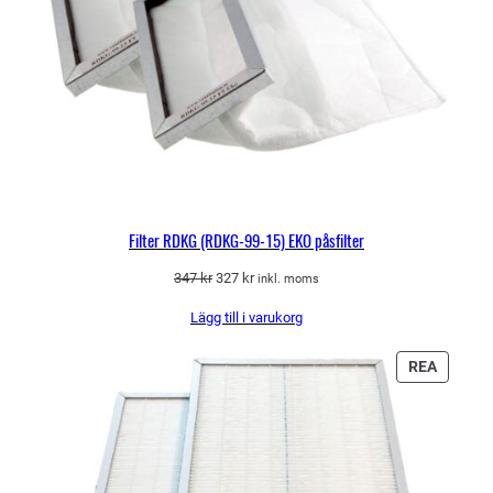
Filter RDKG (RDKG-99-15) EKO påsfilter
Det
Det
347
kr
327
kr
inkl. moms
ursprungliga
nuvarande
Lägg till i varukorg
priset
priset
var:
är:
347 kr.
327 kr.
PRODU
REA
PÅ
REA