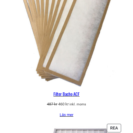
Filter Bacho ACF
Det
Det
487
kr
460
kr
inkl. moms
ursprungliga
nuvarande
Läs mer
priset
priset
var:
är:
487 kr.
460 kr.
PRODU
REA