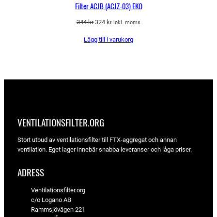
Filter ACJB (ACJZ-03) EKO
Det
Det
344
kr
324
kr
inkl. moms
ursprungliga
nuvarande
Lägg till i varukorg
priset
priset
var:
är:
344 kr.
324 kr.
VENTILATIONSFILTER­.ORG
Stort utbud av ventilationsfilter till FTX-aggregat och annan
ventilation. Eget lager innebär snabba leveranser och låga priser.
ADRESS
Ventilationsfilter.org
c/o Logano AB
Rammsjövägen 221