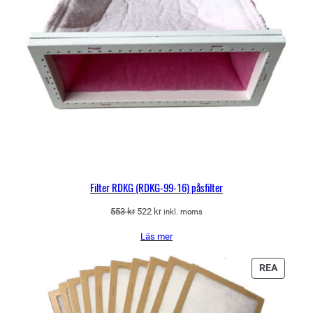
Filter RDKG (RDKG-99-16) påsfilter
Det
Det
553
kr
522
kr
inkl. moms
ursprungliga
nuvarande
Läs mer
priset
priset
var:
är:
553 kr.
522 kr.
PRODU
REA
PÅ
REA