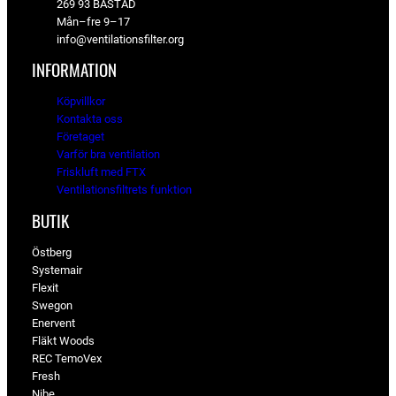
269 93 BÅSTAD
Mån–fre 9–17
info@ventilationsfilter.org
INFORMATION
Köpvillkor
Kontakta oss
Företaget
Varför bra ventilation
Friskluft med FTX
Ventilationsfiltrets funktion
BUTIK
Östberg
Systemair
Flexit
Swegon
Enervent
Fläkt Woods
REC TemoVex
Fresh
Nibe