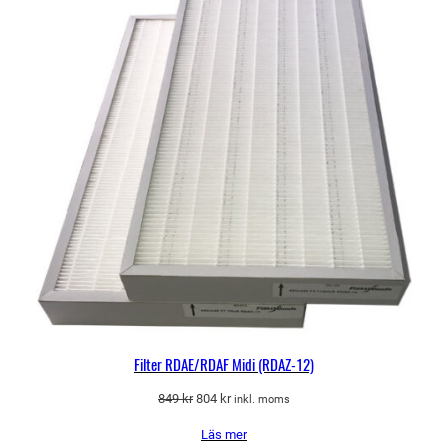
PÅ
REA
Filter RDAE/RDAF Midi (RDAZ-12)
Det
Det
849
kr
804
kr
inkl. moms
ursprungliga
nuvarande
Läs mer
priset
priset