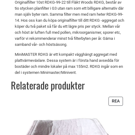
Originalfilter 10st RDKG-99-22 till Fläkt Woods RDKG, består av
i
t
tio stycken planfilter i G3 utan ram som ett billigare alternativ där
s
ä
man själv byter ram. Samma filter men med ram heter RDKG-99-
14. Hos oss kan du köpa originalfilter till ditt RDKG -aggregat och
e
r
köper du två paket så får du ett lägre pris per styck. Mellan vår
t
:
och höst är luften full med pollen, mikroorganismer, sporer etc,
v
7
varför vi rekommenderar minst två filterbyten per år. Gärna i
samband vår- och höstsäsong.
a
7
r
5
MiniMASTER RDKG är ett kompakt vägghängt aggregat med
plattvärmeväxlare. Dessa system är i första hand avsedda för
:
bostäder och mindre lokaler på max 155m2. RDKG ingår som en
8
k
del i systemen Minimaster/Minivent.
1
r
Relaterade produkter
9
.
PRODU
REA
k
PÅ
REA
r
.