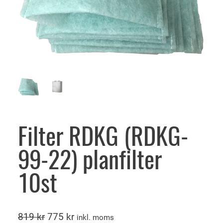
Filter RDKG (RDKG-
99-22) planfilter
10st
D
D
819
kr
775
kr
inkl. moms