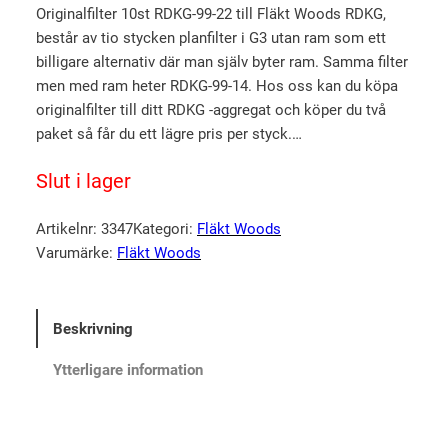
e
e
Originalfilter 10st RDKG-99-22 till Fläkt Woods RDKG,
består av tio stycken planfilter i G3 utan ram som ett
t
t
billigare alternativ där man själv byter ram. Samma filter
u
n
men med ram heter RDKG-99-14. Hos oss kan du köpa
r
u
originalfilter till ditt RDKG -aggregat och köper du två
s
v
paket så får du ett lägre pris per styck.…
p
a
Slut i lager
r
r
u
a
Artikelnr:
3347
Kategori:
Fläkt Woods
n
n
Varumärke:
Fläkt Woods
g
d
l
e
i
p
Beskrivning
g
r
Ytterligare information
a
i
p
s
r
e