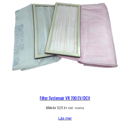
Filter Systemair VR 700 EV/DCV
Det
Det
556
kr
525
kr
inkl. moms
ursprungliga
nuvarande
Läs mer
priset
priset
var:
är: