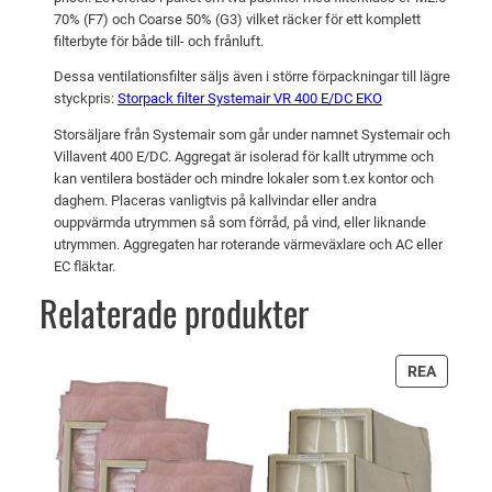
70% (F7) och Coarse 50% (G3) vilket räcker för ett komplett
R
3
k
filterbyte för både till- och frånluft.
4
7
r
0
Dessa ventilationsfilter säljs även i större förpackningar till lägre
2
.
styckpris:
Storpack filter Systemair VR 400 E/DC EKO
0
E
Storsäljare från Systemair som går under namnet Systemair och
k
/
Villavent 400 E/DC. Aggregat är isolerad för kallt utrymme och
r
D
kan ventilera bostäder och mindre lokaler som t.ex kontor och
daghem. Placeras vanligtvis på kallvindar eller andra
C
.
ouppvärmda utrymmen så som förråd, på vind, eller liknande
E
utrymmen. Aggregaten har roterande värmeväxlare och AC eller
K
EC fläktar.
O
Relaterade produkter
m
ä
n
PRODU
REA
g
PÅ
REA
d