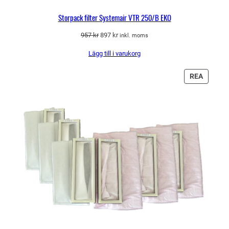
Storpack filter Systemair VTR 250/B EKO
Det
Det
957
kr
897
kr
inkl. moms
ursprungliga
nuvarande
Lägg till i varukorg
priset
priset
var:
är:
957 kr.
897 kr.
PRODU
REA
PÅ
REA