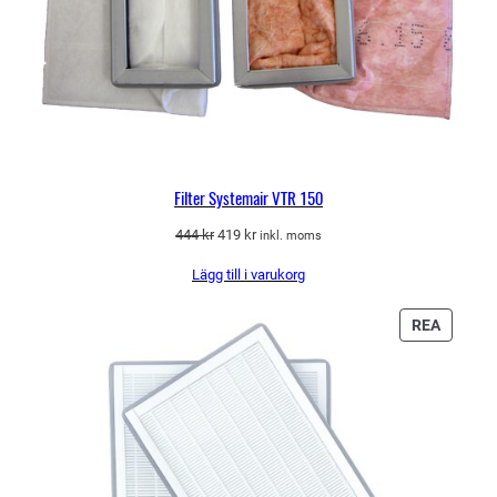
Filter Systemair VTR 150
Det
Det
444
kr
419
kr
inkl. moms
ursprungliga
nuvarande
Lägg till i varukorg
priset
priset
var:
är:
444 kr.
419 kr.
PRODU
REA
PÅ
REA