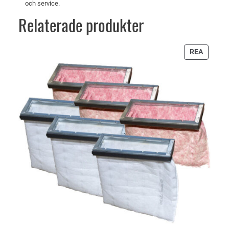
och service.
Relaterade produkter
PRODU
REA
PÅ
REA