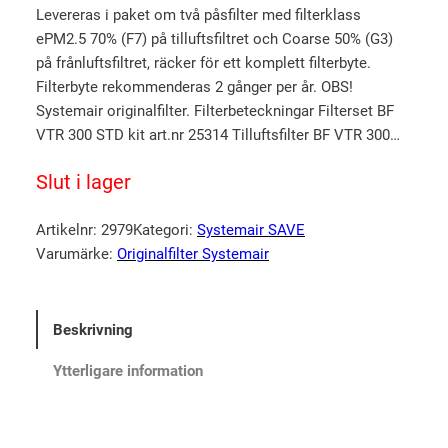
Levereras i paket om två påsfilter med filterklass
u
n
ePM2.5 70% (F7) på tilluftsfiltret och Coarse 50% (G3)
r
u
på frånluftsfiltret, räcker för ett komplett filterbyte.
s
v
Filterbyte rekommenderas 2 gånger per år. OBS!
p
a
Systemair originalfilter. Filterbeteckningar Filterset BF
r
r
VTR 300 STD kit art.nr 25314 Tilluftsfilter BF VTR 300…
u
a
Slut i lager
n
n
g
d
Artikelnr:
2979
Kategori:
Systemair SAVE
l
e
Varumärke:
Originalfilter Systemair
i
p
g
r
Beskrivning
a
i
p
s
Ytterligare information
r
e
i
t
s
ä