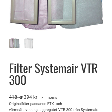
Filter Systemair VTR
300
D
D
418
kr
394
kr
inkl. moms
e
e
Originalfilter passande FTX- och
värmeåtervinningsaggregatet VTR 300 från Systemair.
t
t