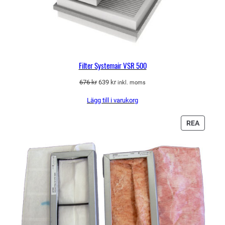
Filter Systemair VSR 500
Det
Det
676
kr
639
kr
inkl. moms
ursprungliga
nuvarande
Lägg till i varukorg
priset
priset
var:
är:
676 kr.
639 kr.
PRODU
REA
PÅ
REA