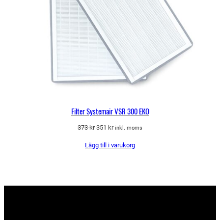
Filter Systemair VSR 300 EKO
Det
Det
373
kr
351
kr
inkl. moms
ursprungliga
nuvarande
Lägg till i varukorg
priset
priset
var:
är:
373 kr.
351 kr.