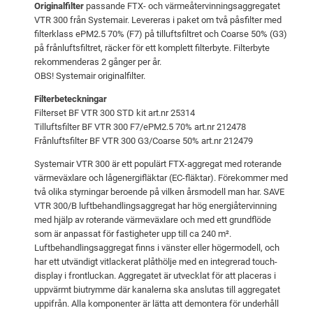
Originalfilter
passande FTX- och värmeåtervinningsaggregatet
e
r
VTR 300 från Systemair. Levereras i paket om två påsfilter med
filterklass ePM2.5 70% (F7) på tilluftsfiltret och Coarse 50% (G3)
t
:
på frånluftsfiltret, räcker för ett komplett filterbyte. Filterbyte
v
3
rekommenderas 2 gånger per år.
a
9
OBS! Systemair originalfilter.
r
4
Filterbeteckningar
:
Filterset BF VTR 300 STD kit art.nr 25314
Tilluftsfilter BF VTR 300 F7/ePM2.5 70% art.nr 212478
4
k
Frånluftsfilter BF VTR 300 G3/Coarse 50% art.nr 212479
1
r
Systemair VTR 300 är ett populärt FTX-aggregat med roterande
8
.
värmeväxlare och lågenergifläktar (EC-fläktar). Förekommer med
två olika styrningar beroende på vilken årsmodell man har. SAVE
VTR 300/B luftbehandlingsaggregat har hög energiåtervinning
k
med hjälp av roterande värmeväxlare och med ett grundflöde
r
som är anpassat för fastigheter upp till ca 240 m².
Luftbehandlingsaggregat finns i vänster eller högermodell, och
.
har ett utvändigt vitlackerat plåthölje med en integrerad touch-
display i frontluckan. Aggregatet är utvecklat för att placeras i
uppvärmt biutrymme där kanalerna ska anslutas till aggregatet
uppifrån. Alla komponenter är lätta att demontera för underhåll