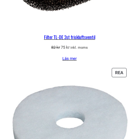
Filter TL-DE 3st friskluftsventil
Det
Det
82
kr
75
kr
inkl. moms
ursprungliga
nuvarande
Läs mer
priset
priset
var:
är:
82 kr.
75 kr.
PRODU
REA
PÅ
REA