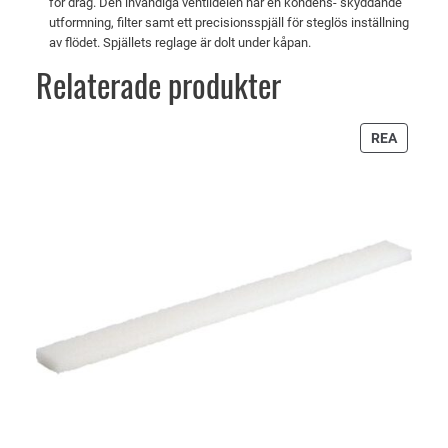
för drag. Den invändiga ventildelen har en kondens- skyddande
.
utformning, filter samt ett precisionsspjäll för steglös inställning
av flödet. Spjällets reglage är dolt under kåpan.
Relaterade produkter
PRODU
REA
PÅ
REA