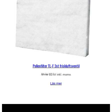
Pollenfilter TL-F 3st friskluftsventil
Det
Det
91
kr
83
kr
inkl. moms
ursprungliga
nuvarande
Läs mer
priset
priset
var:
är:
91 kr.
83 kr.