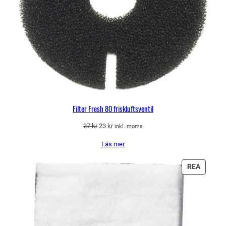
Filter Fresh 80 friskluftsventil
Det
Det
27
kr
23
kr
inkl. moms
ursprungliga
nuvarande
Läs mer
priset
priset
var:
är:
27 kr.
23 kr.
PRODU
REA
PÅ
REA