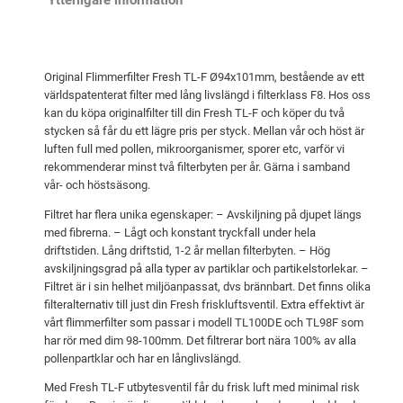
p
s
r
e
i
t
Original Flimmerfilter Fresh TL-F Ø94x101mm, bestående av ett
s
ä
världspatenterat filter med lång livslängd i filterklass F8. Hos oss
e
r
kan du köpa originalfilter till din Fresh TL-F och köper du två
stycken så får du ett lägre pris per styck. Mellan vår och höst är
t
:
luften full med pollen, mikroorganismer, sporer etc, varför vi
v
1
rekommenderar minst två filterbyten per år. Gärna i samband
vår- och höstsäsong.
a
1
r
7
Filtret har flera unika egenskaper: – Avskiljning på djupet längs
med fibrerna. – Lågt och konstant tryckfall under hela
:
driftstiden. Lång driftstid, 1-2 år mellan filterbyten. – Hög
1
k
avskiljningsgrad på alla typer av partiklar och partikelstorlekar. –
2
r
Filtret är i sin helhet miljöanpassat, dvs brännbart. Det finns olika
filteralternativ till just din Fresh friskluftsventil. Extra effektivt är
6
.
vårt flimmerfilter som passar i modell TL100DE och TL98F som
har rör med dim 98-100mm. Det filtrerar bort nära 100% av alla
pollenpartklar och har en långlivslängd.
k
r
Med Fresh TL-F utbytesventil får du frisk luft med minimal risk