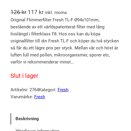
D
D
126
kr
117
kr
inkl. moms
e
e
Original Flimmerfilter Fresh TL-F Ø94x101mm,
bestående av ett världspatenterat filter med lång
t
t
livslängd i filterklass F8. Hos oss kan du köpa
u
n
originalfilter till din Fresh TL-F och köper du två stycken
r
u
så får du ett lägre pris per styck. Mellan vår och höst är
s
v
luften full med pollen, mikroorganismer, sporer etc,
p
a
varför vi rekommenderar minst…
r
r
Slut i lager
u
a
n
n
Artikelnr:
2764
Kategori:
Fresh
g
d
Varumärke:
Fresh
l
e
i
p
g
r
Beskrivning
a
i
Ytterligare information