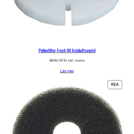
Pollenfilter Fresh 80 friskluftsventil
Det
Det
32
kr
29
kr
inkl. moms
ursprungliga
nuvarande
Läs mer
priset
priset
var:
är:
32 kr.
29 kr.
PRODU
REA
PÅ
REA