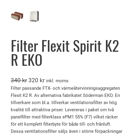
Filter Flexit Spirit K2
R EKO
D
D
340
kr
320
kr
inkl. moms
e
e
Filter passande FTX- och värmeåtervinningsaggregaten
Flexit K2 R. Av alternativa fabrikatet Söderman EKO. En
t
t
tillverkare som bl.a. tillverkar ventilationsfilter av hög
u
n
kvalité till attraktiva priser. Levereras i paket om två
r
u
panelfilter med filterklass ePM1 55% (F7) vilket räcker
s
v
för ett komplett filterbyte för både till- och frånluft.
p
a
Dessa ventilationsfilter säljs även i större förpackningar