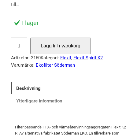
r
r
till…
u
a
n
n
I lager
g
d
l
e
F
Lägg till i varukorg
i
p
i
l
g
r
Artikelnr:
3160
Kategori:
Flexit
, 
Flexit Spirit K2
t
a
i
Varumärke:
Ekofilter Söderman
e
p
s
r
r
e
F
Beskrivning
i
t
l
s
ä
e
Ytterligare information
x
e
r
i
t
:
t
v
3
Filter passande FTX- och värmeåtervinningsaggregaten Flexit K2
S
a
2
R. Av alternativa fabrikatet Söderman EKO. En tillverkare som
p