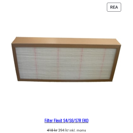
var:
är:
1
899 kr.
PRODU
REA
008 kr.
PÅ
REA
Filter Flexit S4/S6/S7R EKO
Det
Det
418
kr
394
kr
inkl. moms