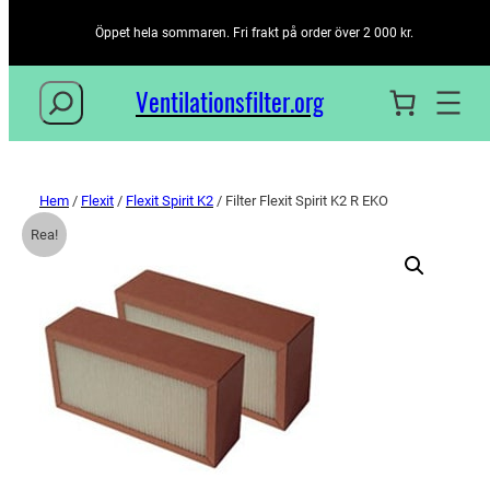
Öppet hela sommaren. Fri frakt på order över 2 000 kr.
Sök
Ventilationsfilter­.org
Hem
/
Flexit
/
Flexit Spirit K2
/ Filter Flexit Spirit K2 R EKO
Rea!