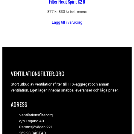
Filter Flexit Spirit K2 R
Det
Det
877
kr
830
kr
inkl. moms
ursprungliga
nuvarande
Lägg till i varukorg
priset
priset
var:
är:
877 kr.
830 kr.
VENTILATIONSFILTER­.ORG
Stort utbud av ventilationsfilter till FTX-aggregat och annan
ventilation. Eget lager innebär snabba leveranser och låga priser.
ADRESS
Ventilationsfilter.org
c/o Logano AB
Rammsjövägen 221
269 93 BÅSTAD