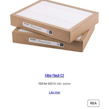
Filter Flexit C2
Det
Det
721
kr
682
kr
inkl. moms
ursprungliga
nuvarande
Läs mer
priset
priset
var:
är:
721 kr.
682 kr.
PRODU
REA
PÅ