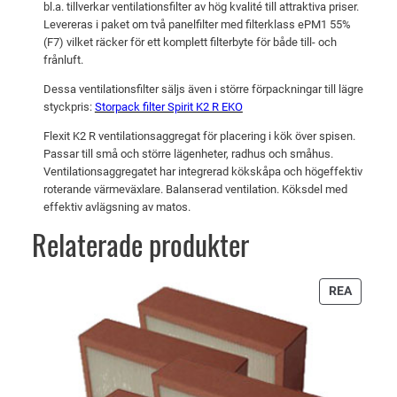
bl.a. tillverkar ventilationsfilter av hög kvalité till attraktiva priser.
r
0
i
Levereras i paket om två panelfilter med filterklass ePM1 55%
:
r
(F7) vilket räcker för ett komplett filterbyte för både till- och
frånluft.
i
3
k
t
4
r
Dessa ventilationsfilter säljs även i större förpackningar till lägre
K
styckpris:
Storpack filter Spirit K2 R EKO
0
.
2
Flexit K2 R ventilationsaggregat för placering i kök över spisen.
R
Passar till små och större lägenheter, radhus och småhus.
k
E
Ventilationsaggregatet har integrerad kökskåpa och högeffektiv
r
K
roterande värmeväxlare. Balanserad ventilation. Köksdel med
effektiv avlägsning av matos.
O
.
m
Relaterade produkter
ä
n
PRODU
REA
g
PÅ
d
REA