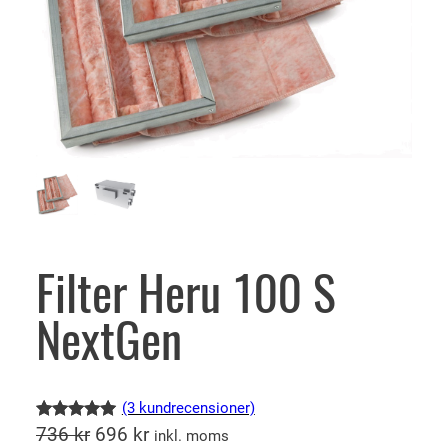
Filter Heru 100 S
NextGen
(3 kundrecensioner)
D
D
Betygsatt
3
736
kr
696
kr
inkl. moms