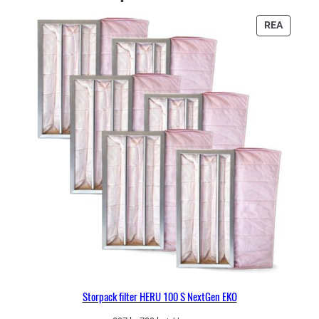
PRODU
REA
PÅ
REA
Storpack filter HERU 100 S NextGen EKO