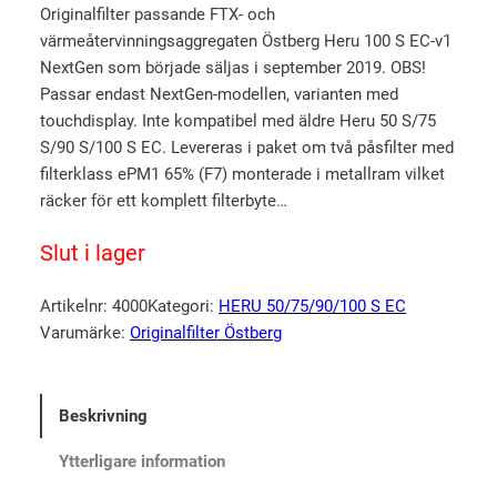
5.00
av 5
e
e
Originalfilter passande FTX- och
baserat på
värmeåtervinningsaggregaten Östberg Heru 100 S EC-v1
t
t
kundrecen
NextGen som började säljas i september 2019. OBS!
u
n
sioner
Passar endast NextGen-modellen, varianten med
r
u
touchdisplay. Inte kompatibel med äldre Heru 50 S/75
s
v
S/90 S/100 S EC. Levereras i paket om två påsfilter med
p
a
filterklass ePM1 65% (F7) monterade i metallram vilket
r
r
räcker för ett komplett filterbyte…
u
a
Slut i lager
n
n
g
d
Artikelnr:
4000
Kategori:
HERU 50/75/90/100 S EC
l
e
Varumärke:
Originalfilter Östberg
i
p
g
r
Beskrivning
a
i
p
s
Ytterligare information
r
e