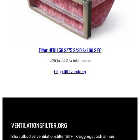
Filter HERU 50 S/75 S/90 S/100 S EC
Det
Det
595
kr
562
kr
inkl. moms
ursprungliga
nuvarande
Lägg till i varukorg
priset
priset
var:
är:
595 kr.
562 kr.
VENTILATIONSFILTER­.ORG
Stort utbud av ventilationsfilter till FTX-aggregat och annan