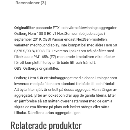
Recensioner (3)
i
t
s
ä
e
r
t
:
Originalfilter
passande FTX- och värmeåtervinningsaggregaten
Östberg Heru 100 S EC-v1 NextGen som började säljas i
v
6
september 2019. OBS! Passar endast NextGen-modellen,
a
9
varianten med touchdisplay. Inte kompatibel med äldre Heru 50
S/75 S/90 S/100 S EC. Levereras i paket om två påsfilter med
r
6
filterklass ePM1 65% (F7) monterade i metallram vilket räcker
:
för ett komplett filterbyte för både till- och frånluft.
7
k
OBS! Östbergs originalfilter.
3
r
Östberg Heru S är ett vindsaggregat med sidoanslutningar som
levereras med påsfilter som standard för både till- och frånluft.
6
.
Att byta filter själv är enkelt på dessa aggregat. Man stänger av
aggregatet, lyfter av locket och drar upp de gamla fiterna. Efter
k
en jämförelse så att måtten överensstämmer med de gamla
skjuts de nya filterna på plats och locket stängs eller sätts
r
tillbaka. Därefter startas aggregatet igen.
.
Relaterade produkter