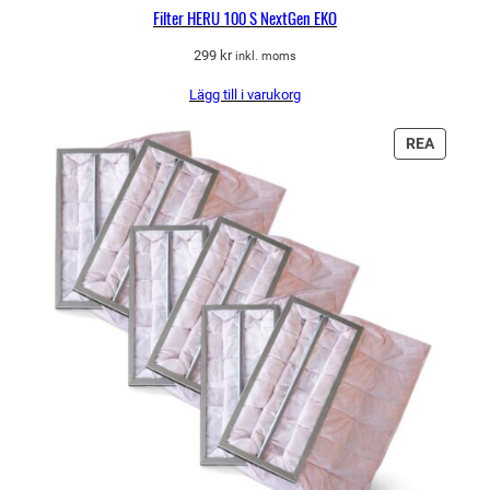
Filter HERU 100 S NextGen EKO
299
kr
inkl. moms
Lägg till i varukorg
PRODU
REA
PÅ
REA