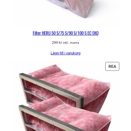
Filter HERU 50 S/75 S/90 S/100 S EC EKO
299
kr
inkl. moms
Lägg till i varukorg
PRODU
REA
PÅ
REA