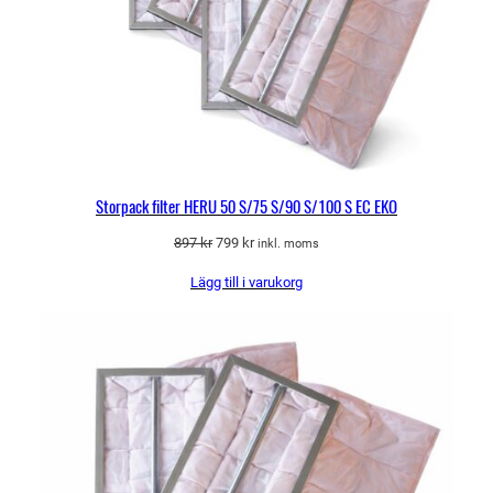
Storpack filter HERU 50 S/75 S/90 S/100 S EC EKO
Det
Det
897
kr
799
kr
inkl. moms
ursprungliga
nuvarande
Lägg till i varukorg
priset
priset
var:
är:
897 kr.
799 kr.