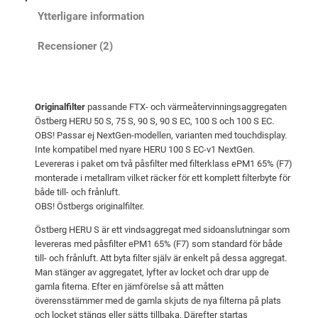
i
t
R
Ytterligare information
s
ä
U
Recensioner (2)
5
e
r
0
t
:
S
v
5
/
a
6
Originalfilter
passande FTX- och värmeåtervinningsaggregaten
7
Östberg HERU 50 S, 75 S, 90 S, 90 S EC, 100 S och 100 S EC.
r
2
5
OBS! Passar ej NextGen-modellen, varianten med touchdisplay.
:
S
Inte kompatibel med nyare HERU 100 S EC-v1 NextGen.
Levereras i paket om två påsfilter med filterklass ePM1 65% (F7)
/
5
k
monterade i metallram vilket räcker för ett komplett filterbyte för
9
9
r
både till- och frånluft.
0
5
.
OBS! Östbergs originalfilter.
S
Östberg HERU S är ett vindsaggregat med sidoanslutningar som
/
levereras med påsfilter ePM1 65% (F7) som standard för både
k
1
till- och frånluft. Att byta filter själv är enkelt på dessa aggregat.
r
0
Man stänger av aggregatet, lyfter av locket och drar upp de
0
.
gamla fiterna. Efter en jämförelse så att måtten
överensstämmer med de gamla skjuts de nya filterna på plats
S
och locket stängs eller sätts tillbaka. Därefter startas