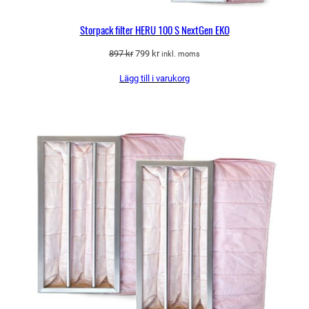
Storpack filter HERU 100 S NextGen EKO
Det
Det
897
kr
799
kr
inkl. moms
ursprungliga
nuvarande
Lägg till i varukorg
priset
priset
var:
är:
897 kr.
799 kr.