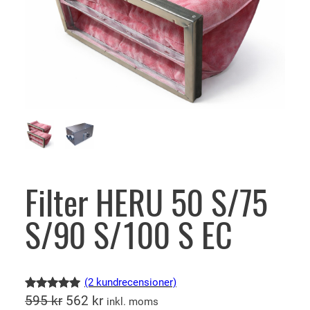
Filter HERU 50 S/75
S/90 S/100 S EC
(2 kundrecensioner)
D
D
Betygsatt
2
595
kr
562
kr
inkl. moms