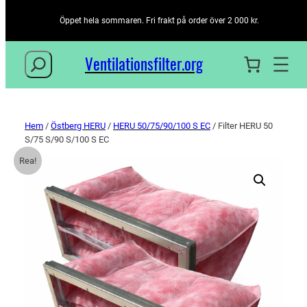
Öppet hela sommaren. Fri frakt på order över 2 000 kr.
Sök
Ventilationsfilter­.org
Hem
/
Östberg HERU
/
HERU 50/75/90/100 S EC
/ Filter HERU 50
S/75 S/90 S/100 S EC
Rea!