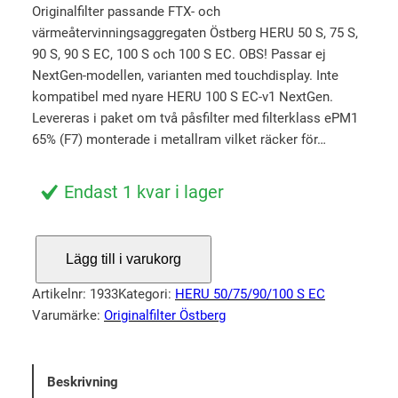
5.00
av 5
e
e
Originalfilter passande FTX- och
baserat på
värmeåtervinningsaggregaten Östberg HERU 50 S, 75 S,
t
t
kundrecen
90 S, 90 S EC, 100 S och 100 S EC. OBS! Passar ej
u
n
sioner
NextGen-modellen, varianten med touchdisplay. Inte
r
u
kompatibel med nyare HERU 100 S EC-v1 NextGen.
s
v
Levereras i paket om två påsfilter med filterklass ePM1
p
a
65% (F7) monterade i metallram vilket räcker för…
r
r
u
a
Endast 1 kvar i lager
n
n
g
d
F
Lägg till i varukorg
l
e
i
i
p
l
Artikelnr:
1933
Kategori:
HERU 50/75/90/100 S EC
t
g
r
Varumärke:
Originalfilter Östberg
e
a
i
r
p
s
H
Beskrivning
r
e
E