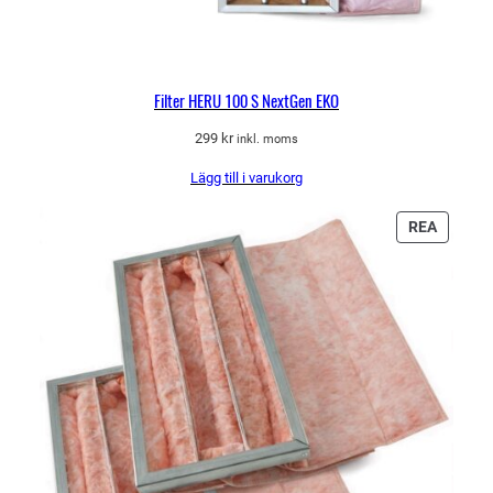
Filter HERU 100 S NextGen EKO
299
kr
inkl. moms
Lägg till i varukorg
PRODU
REA
PÅ
REA